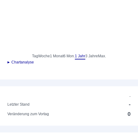
Tag
Woche
1 Monat
6 Mon.
1 Jahr
3 Jahre
Max.
► Chartanalyse
-
-
Letzter Stand
0
Veränderung zum Vortag