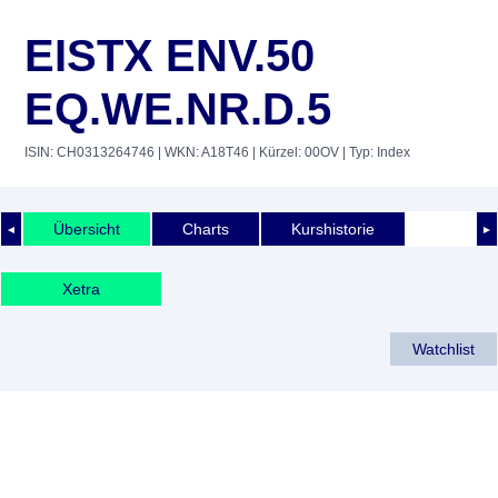
EISTX ENV.50
EQ.WE.NR.D.5
ISIN: CH0313264746
| WKN: A18T46
| Kürzel: 00OV
| Typ: Index
Übersicht
Charts
Kurshistorie
◄
►
Xetra
Watchlist