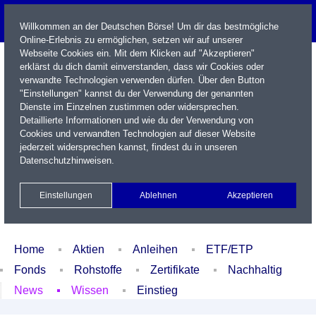
Willkommen an der Deutschen Börse! Um dir das bestmögliche
Online-Erlebnis zu ermöglichen, setzen wir auf unserer
Webseite Cookies ein. Mit dem Klicken auf "Akzeptieren"
erklärst du dich damit einverstanden, dass wir Cookies oder
verwandte Technologien verwenden dürfen. Über den Button
"Einstellungen" kannst du der Verwendung der genannten
Dienste im Einzelnen zustimmen oder widersprechen.
Detaillierte Informationen und wie du der Verwendung von
Cookies und verwandten Technologien auf dieser Website
Name / WKN / ISIN / Kürzel
jederzeit widersprechen kannst, findest du in unseren
Datenschutzhinweisen
.
Newsletter
Kontakt
English
Einstellungen
Ablehnen
Akzeptieren
Xetra Realtime
Watchlist
Portfolio
Login
Home
Aktien
Anleihen
ETF/ETP
Fonds
Rohstoffe
Zertifikate
Nachhaltig
News
Wissen
Einstieg