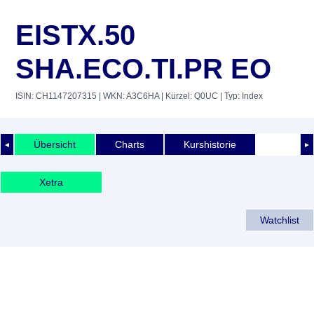
EISTX.50
SHA.ECO.TI.PR EO
ISIN: CH1147207315
| WKN: A3C6HA
| Kürzel: Q0UC
| Typ: Index
Übersicht
Charts
Kurshistorie
◄
►
Xetra
Watchlist