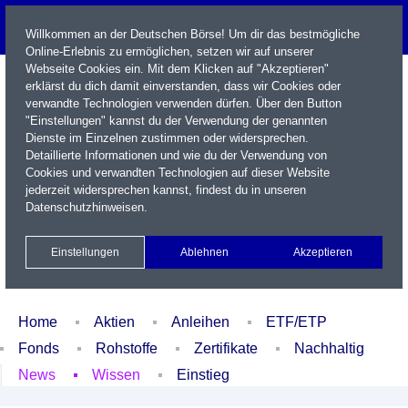
Willkommen an der Deutschen Börse! Um dir das bestmögliche
Online-Erlebnis zu ermöglichen, setzen wir auf unserer
Webseite Cookies ein. Mit dem Klicken auf "Akzeptieren"
erklärst du dich damit einverstanden, dass wir Cookies oder
verwandte Technologien verwenden dürfen. Über den Button
"Einstellungen" kannst du der Verwendung der genannten
Dienste im Einzelnen zustimmen oder widersprechen.
Detaillierte Informationen und wie du der Verwendung von
Cookies und verwandten Technologien auf dieser Website
Name / WKN / ISIN / Kürzel
jederzeit widersprechen kannst, findest du in unseren
Datenschutzhinweisen
.
Newsletter
Kontakt
English
Einstellungen
Ablehnen
Akzeptieren
Xetra Realtime
Watchlist
Portfolio
Login
Home
Aktien
Anleihen
ETF/ETP
Fonds
Rohstoffe
Zertifikate
Nachhaltig
News
Wissen
Einstieg