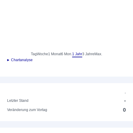
Tag
Woche
1 Monat
6 Mon.
1 Jahr
3 Jahre
Max.
► Chartanalyse
-
-
Letzter Stand
0
Veränderung zum Vortag