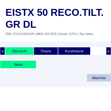
EISTX 50 RECO.TILT.
GR DL
ISIN: CH1121824226
| WKN: A3CSUP
| Kürzel: OJYU
| Typ: Index
Übersicht
Charts
Kurshistorie
◄
►
Xetra
Watchlist