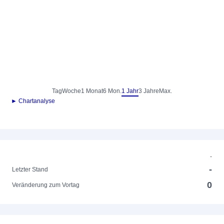
Tag
Woche
1 Monat
6 Mon.
1 Jahr
3 Jahre
Max.
► Chartanalyse
-
-
Letzter Stand
0
Veränderung zum Vortag