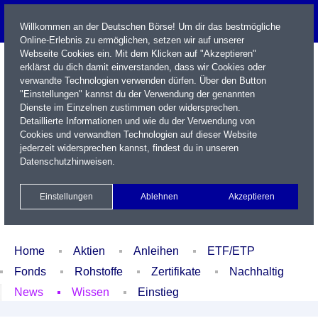
Willkommen an der Deutschen Börse! Um dir das bestmögliche
Online-Erlebnis zu ermöglichen, setzen wir auf unserer
Webseite Cookies ein. Mit dem Klicken auf "Akzeptieren"
erklärst du dich damit einverstanden, dass wir Cookies oder
verwandte Technologien verwenden dürfen. Über den Button
"Einstellungen" kannst du der Verwendung der genannten
Dienste im Einzelnen zustimmen oder widersprechen.
Detaillierte Informationen und wie du der Verwendung von
Cookies und verwandten Technologien auf dieser Website
Name / WKN / ISIN / Kürzel
jederzeit widersprechen kannst, findest du in unseren
Datenschutzhinweisen
.
Newsletter
Kontakt
English
Einstellungen
Ablehnen
Akzeptieren
Xetra Realtime
Watchlist
Portfolio
Login
Home
Aktien
Anleihen
ETF/ETP
Fonds
Rohstoffe
Zertifikate
Nachhaltig
News
Wissen
Einstieg