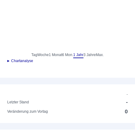
Tag
Woche
1 Monat
6 Mon.
1 Jahr
3 Jahre
Max.
► Chartanalyse
-
-
Letzter Stand
0
Veränderung zum Vortag