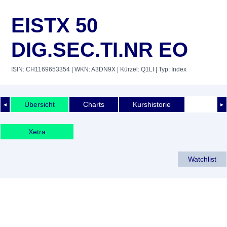
EISTX 50
DIG.SEC.TI.NR EO
ISIN: CH1169653354
| WKN: A3DN9X
| Kürzel: Q1LI
| Typ: Index
Übersicht
Charts
Kurshistorie
◄
►
Xetra
Watchlist