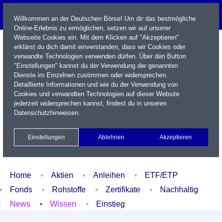
Willkommen an der Deutschen Börse! Um dir das bestmögliche
Online-Erlebnis zu ermöglichen, setzen wir auf unserer
Webseite Cookies ein. Mit dem Klicken auf "Akzeptieren"
erklärst du dich damit einverstanden, dass wir Cookies oder
verwandte Technologien verwenden dürfen. Über den Button
"Einstellungen" kannst du der Verwendung der genannten
Dienste im Einzelnen zustimmen oder widersprechen.
Detaillierte Informationen und wie du der Verwendung von
Cookies und verwandten Technologien auf dieser Website
Name / WKN / ISIN / Kürzel
jederzeit widersprechen kannst, findest du in unseren
Datenschutzhinweisen
.
Newsletter
Kontakt
English
Einstellungen
Ablehnen
Akzeptieren
Xetra Realtime
Watchlist
Portfolio
Login
Home
Aktien
Anleihen
ETF/ETP
Fonds
Rohstoffe
Zertifikate
Nachhaltig
News
Wissen
Einstieg