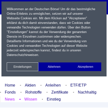
Willkommen an der Deutschen Börse! Um dir das bestmögliche
Online-Erlebnis zu ermöglichen, setzen wir auf unserer
Webseite Cookies ein. Mit dem Klicken auf "Akzeptieren"
erklärst du dich damit einverstanden, dass wir Cookies oder
verwandte Technologien verwenden dürfen. Über den Button
"Einstellungen" kannst du der Verwendung der genannten
Dienste im Einzelnen zustimmen oder widersprechen.
Detaillierte Informationen und wie du der Verwendung von
Cookies und verwandten Technologien auf dieser Website
Name / WKN / ISIN / Kürzel
jederzeit widersprechen kannst, findest du in unseren
Datenschutzhinweisen
.
Newsletter
Kontakt
English
Einstellungen
Ablehnen
Akzeptieren
Xetra Realtime
Watchlist
Portfolio
Login
Home
Aktien
Anleihen
ETF/ETP
Fonds
Rohstoffe
Zertifikate
Nachhaltig
News
Wissen
Einstieg