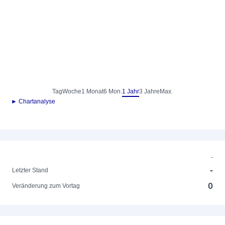
Tag
Woche
1 Monat
6 Mon.
1 Jahr
3 Jahre
Max.
► Chartanalyse
-
-
Letzter Stand
0
Veränderung zum Vortag