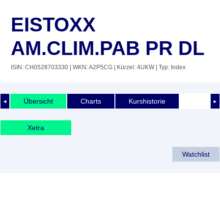
EISTOXX
AM.CLIM.PAB PR DL
ISIN: CH0528703330
| WKN: A2P5CG
| Kürzel: 4UKW
| Typ: Index
Übersicht
Charts
Kurshistorie
◄
►
Xetra
Watchlist