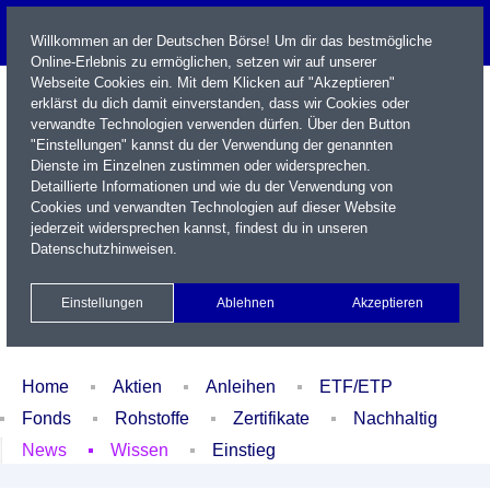
Willkommen an der Deutschen Börse! Um dir das bestmögliche
Online-Erlebnis zu ermöglichen, setzen wir auf unserer
Webseite Cookies ein. Mit dem Klicken auf "Akzeptieren"
erklärst du dich damit einverstanden, dass wir Cookies oder
verwandte Technologien verwenden dürfen. Über den Button
"Einstellungen" kannst du der Verwendung der genannten
Dienste im Einzelnen zustimmen oder widersprechen.
Detaillierte Informationen und wie du der Verwendung von
Cookies und verwandten Technologien auf dieser Website
Name / WKN / ISIN / Kürzel
jederzeit widersprechen kannst, findest du in unseren
Datenschutzhinweisen
.
Newsletter
Kontakt
English
Einstellungen
Ablehnen
Akzeptieren
Xetra Realtime
Watchlist
Portfolio
Login
Home
Aktien
Anleihen
ETF/ETP
Fonds
Rohstoffe
Zertifikate
Nachhaltig
News
Wissen
Einstieg