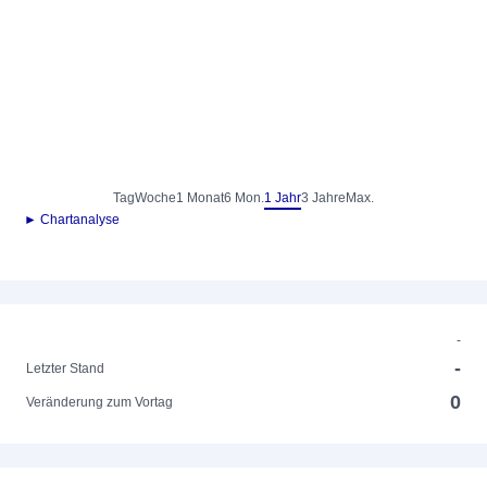
Tag
Woche
1 Monat
6 Mon.
1 Jahr
3 Jahre
Max.
► Chartanalyse
-
-
Letzter Stand
0
Veränderung zum Vortag