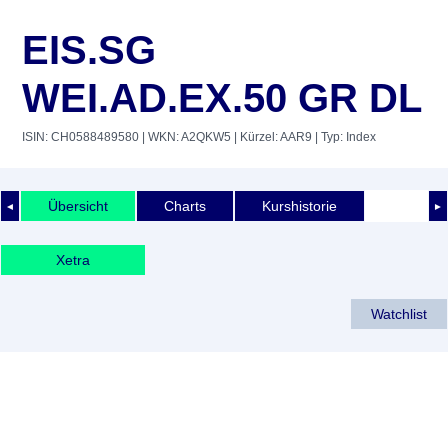
EIS.SG
WEI.AD.EX.50 GR DL
ISIN: CH0588489580
| WKN: A2QKW5
| Kürzel: AAR9
| Typ: Index
Übersicht
Charts
Kurshistorie
◄
►
Xetra
Watchlist