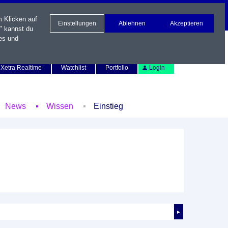
m Klicken auf
Einstellungen
Ablehnen
Akzeptieren
" kannst du
es und
Newsletter
Kontakt
English
Xetra Realtime
Watchlist
Portfolio
Login
News
Wissen
Einstieg
►