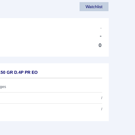
Watchlist
-
-
0
P.50 GR D.4P PR EO
ages
/
/