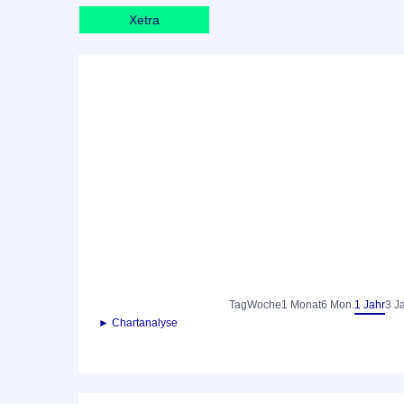
Xetra
Tag
Woche
1 Monat
6 Mon.
1 Jahr
3 J
► Chartanalyse