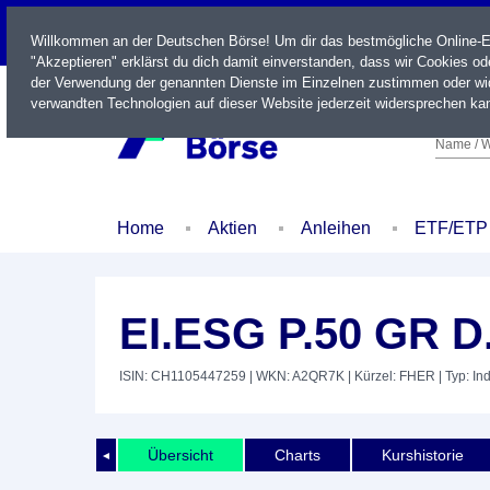
LIVE
Willkommen an der Deutschen Börse! Um dir das bestmögliche Online-Erl
"Akzeptieren" erklärst du dich damit einverstanden, dass wir Cookies o
der Verwendung der genannten Dienste im Einzelnen zustimmen oder wid
verwandten Technologien auf dieser Website jederzeit widersprechen kan
Name / W
Home
Aktien
Anleihen
ETF/ETP
EI.ESG P.50 GR D
ISIN: CH1105447259
| WKN: A2QR7K
| Kürzel: FHER
| Typ: In
Übersicht
Charts
Kurshistorie
◄