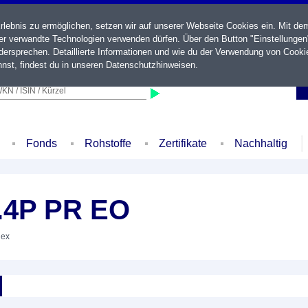
ebnis zu ermöglichen, setzen wir auf unserer Webseite Cookies ein. Mit de
der verwandte Technologien verwenden dürfen. Über den Button "Einstellungen
ersprechen. Detaillierte Informationen und wie du der Verwendung von Cooki
nst, findest du in unseren
Datenschutzhinweisen
.
KN / ISIN / Kürzel
Fonds
Rohstoffe
Zertifikate
Nachhaltig
.4P PR EO
dex