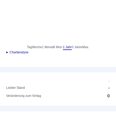
Tag
Woche
1 Monat
6 Mon.
1 Jahr
3 Jahre
Max.
► Chartanalyse
-
-
Letzter Stand
0
Veränderung zum Vortag