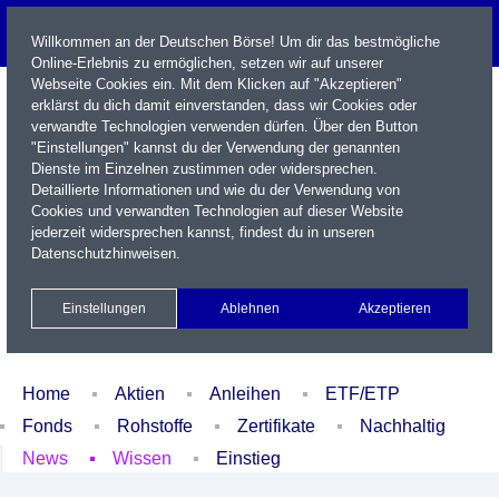
Willkommen an der Deutschen Börse! Um dir das bestmögliche
Online-Erlebnis zu ermöglichen, setzen wir auf unserer
Webseite Cookies ein. Mit dem Klicken auf "Akzeptieren"
erklärst du dich damit einverstanden, dass wir Cookies oder
verwandte Technologien verwenden dürfen. Über den Button
"Einstellungen" kannst du der Verwendung der genannten
Dienste im Einzelnen zustimmen oder widersprechen.
Detaillierte Informationen und wie du der Verwendung von
Cookies und verwandten Technologien auf dieser Website
Name / WKN / ISIN / Kürzel
jederzeit widersprechen kannst, findest du in unseren
Datenschutzhinweisen
.
Newsletter
Kontakt
English
Einstellungen
Ablehnen
Akzeptieren
Xetra Realtime
Watchlist
Portfolio
Login
Home
Aktien
Anleihen
ETF/ETP
Fonds
Rohstoffe
Zertifikate
Nachhaltig
News
Wissen
Einstieg