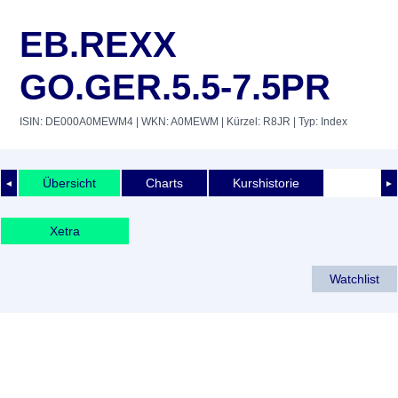
EB.REXX
GO.GER.5.5-7.5PR
ISIN: DE000A0MEWM4
| WKN: A0MEWM
| Kürzel: R8JR
| Typ: Index
Übersicht
Charts
Kurshistorie
◄
►
Xetra
Watchlist