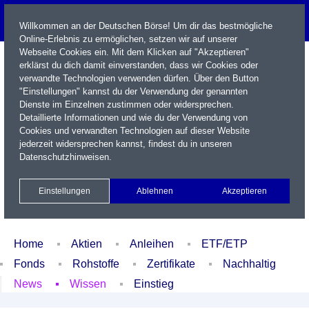
Willkommen an der Deutschen Börse! Um dir das bestmögliche
Online-Erlebnis zu ermöglichen, setzen wir auf unserer
Webseite Cookies ein. Mit dem Klicken auf "Akzeptieren"
erklärst du dich damit einverstanden, dass wir Cookies oder
verwandte Technologien verwenden dürfen. Über den Button
"Einstellungen" kannst du der Verwendung der genannten
Dienste im Einzelnen zustimmen oder widersprechen.
Detaillierte Informationen und wie du der Verwendung von
Cookies und verwandten Technologien auf dieser Website
Name / WKN / ISIN / Kürzel
jederzeit widersprechen kannst, findest du in unseren
Datenschutzhinweisen
.
Newsletter
Kontakt
English
Einstellungen
Ablehnen
Akzeptieren
Xetra Realtime
Watchlist
Portfolio
Login
Home
Aktien
Anleihen
ETF/ETP
Fonds
Rohstoffe
Zertifikate
Nachhaltig
News
Wissen
Einstieg