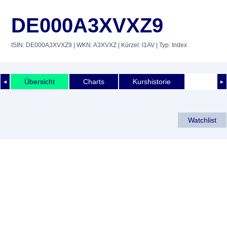
DE000A3XVXZ9
ISIN: DE000A3XVXZ9
| WKN: A3XVXZ
| Kürzel: I1AV
| Typ: Index
Übersicht
Charts
Kurshistorie
◄
►
Watchlist