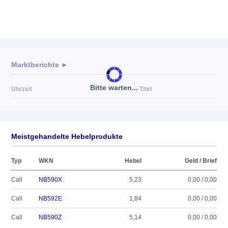
Marktberichte ►
Bitte warten...
Uhrzeit
Titel
Meistgehandelte Hebelprodukte
Typ
WKN
Hebel
Geld / Brief
Call
NB590X
5,23
0,00 / 0,00
Call
NB592E
1,84
0,00 / 0,00
Call
NB590Z
5,14
0,00 / 0,00