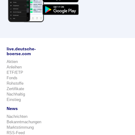
live.deutsche-
boerse.com
Aktien
Anleihen
ETF/ETP
Fonds
Rohstoffe
Zertifikate
Nachhaltig
Einstieg
News
Nachrichten
Bekanntmachungen
Marktstimmung
RSS-Feed