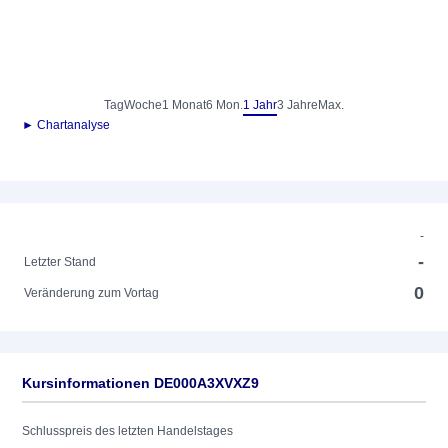
Tag
Woche
1 Monat
6 Mon.
1 Jahr
3 Jahre
Max.
► Chartanalyse
-
-
Letzter Stand
0
Veränderung zum Vortag
Kursinformationen DE000A3XVXZ9
Schlusspreis des letzten Handelstages