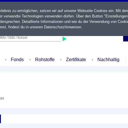
ebnis zu ermöglichen, setzen wir auf unserer Webseite Cookies ein. Mit de
der verwandte Technologien verwenden dürfen. Über den Button "Einstellungen
ersprechen. Detaillierte Informationen und wie du der Verwendung von Cooki
nst, findest du in unseren
Datenschutzhinweisen
.
KN / ISIN / Kürzel
Fonds
Rohstoffe
Zertifikate
Nachhaltig
dex