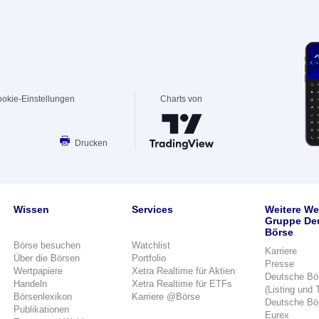
okie-Einstellungen
Charts von
Drucken
Wissen
Services
Weitere We
Gruppe De
Börse
Börse besuchen
Watchlist
Karriere
Über die Börsen
Portfolio
Presse
Wertpapiere
Xetra Realtime für Aktien
Deutsche Bö
Handeln
Xetra Realtime für ETFs
(Listing und 
Börsenlexikon
Karriere @Börse
Deutsche Bö
Publikationen
Eurex