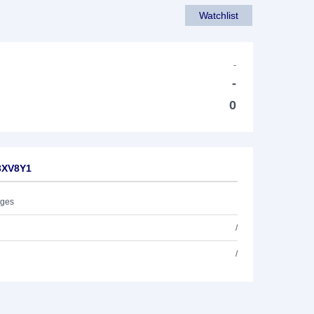
Watchlist
-
-
0
3XV8Y1
ages
/
/