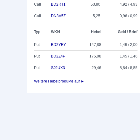
Call
BD2RT1
53,80
4,92 / 4,93
Call
DN3V5Z
5,25
0,96 / 0,99
Typ
WKN
Hebel
Geld / Brief
Put
BD2YEY
147,88
1,49 / 2,00
Put
BD2Z4P
175,08
1,45 / 1,46
Put
SJ9UX3
29,46
8,84 / 8,85
Weitere Hebelprodukte auf ►