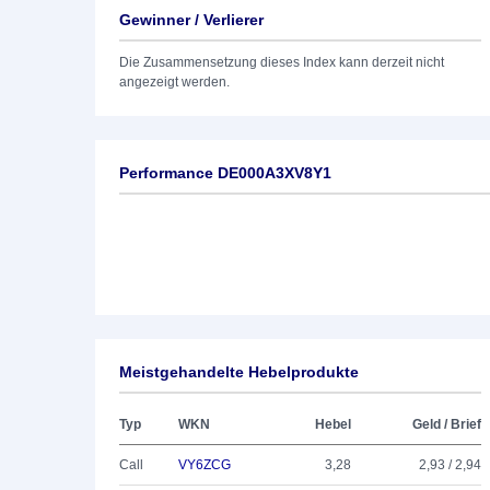
Gewinner / Verlierer
Die Zusammensetzung dieses Index kann derzeit nicht
angezeigt werden.
Performance DE000A3XV8Y1
Meistgehandelte Hebelprodukte
Typ
WKN
Hebel
Geld / Brief
Call
VY6ZCG
3,28
2,93 / 2,94