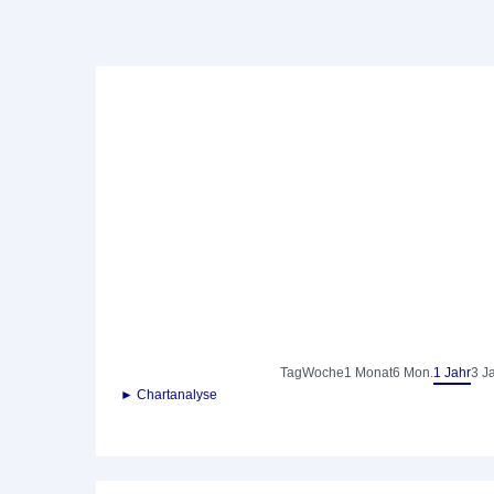
Tag
Woche
1 Monat
6 Mon.
1 Jahr
3 J
► Chartanalyse