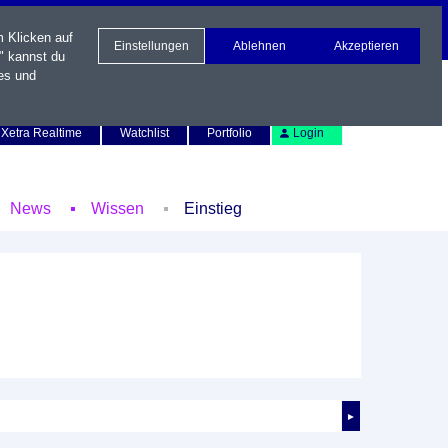
m Klicken auf
Einstellungen
Ablehnen
Akzeptieren
" kannst du
es und
Newsletter
Kontakt
English
Xetra Realtime
Watchlist
Portfolio
Login
News
Wissen
Einstieg
►