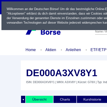
LIVE
Willkommen an der Deutschen Börse! Um dir das bestmögliche Online-Erl
"Akzeptieren" erklärst du dich damit einverstanden, dass wir Cookies o
der Verwendung der genannten Dienste im Einzelnen zustimmen oder wid
verwandten Technologien auf dieser Website jederzeit widersprechen kan
Name / W
Home
Aktien
Anleihen
ETF/ETP
DE000A3XV8Y1
ISIN: DE000A3XV8Y1
| WKN: A3XV8Y
| Kürzel: G78X
| Typ: In
Übersicht
Charts
Kurshistorie
◄