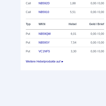
Call
NB592D
1,88
0,00 / 0,00
Call
NB5910
5,51
0,00 / 0,00
Typ
WKN
Hebel
Geld / Brief
Put
NB59QW
6,01
0,00 / 0,00
Put
NB59SY
7,54
0,00 / 0,00
Put
VC1NFS
3,30
0,00 / 0,00
Weitere Hebelprodukte auf ►