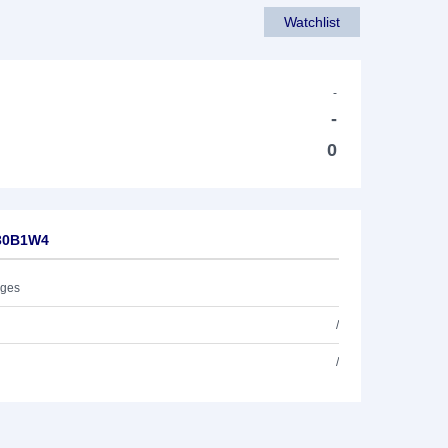
Watchlist
-
-
0
A30B1W4
ages
/
/