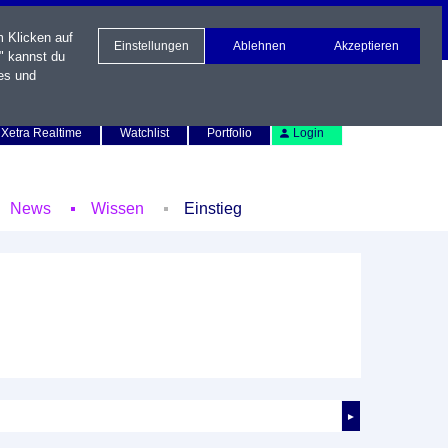
m Klicken auf
Einstellungen
Ablehnen
Akzeptieren
" kannst du
es und
Newsletter
Kontakt
English
Xetra Realtime
Watchlist
Portfolio
Login
News
Wissen
Einstieg
►