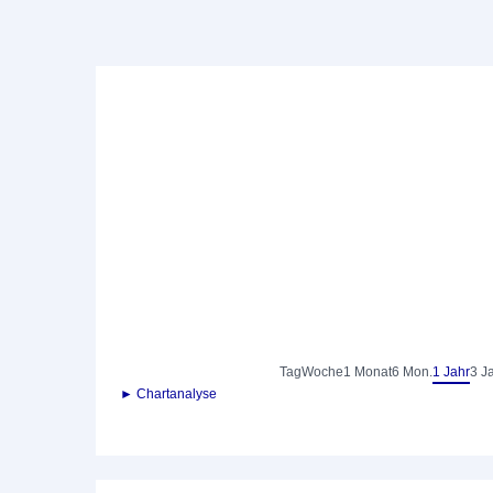
Tag
Woche
1 Monat
6 Mon.
1 Jahr
3 J
► Chartanalyse