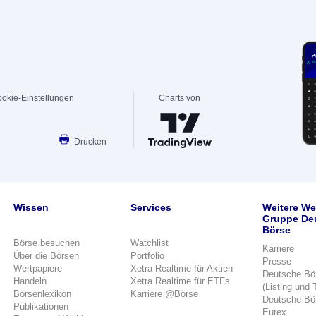
okie-Einstellungen
Charts von
Drucken
Wissen
Services
Weitere We
Gruppe De
Börse
Börse besuchen
Watchlist
Karriere
Über die Börsen
Portfolio
Presse
Wertpapiere
Xetra Realtime für Aktien
Deutsche Bö
Handeln
Xetra Realtime für ETFs
(Listing und 
Börsenlexikon
Karriere @Börse
Deutsche Bö
Publikationen
Eurex