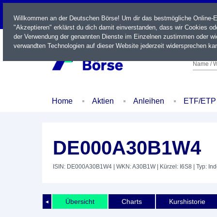
LIVE
Willkommen an der Deutschen Börse! Um dir das bestmögliche Online-Erl
"Akzeptieren" erklärst du dich damit einverstanden, dass wir Cookies o
der Verwendung der genannten Dienste im Einzelnen zustimmen oder wid
verwandten Technologien auf dieser Website jederzeit widersprechen kan
Name / W
Home
Aktien
Anleihen
ETF/ETP
DE000A30B1W4
ISIN: DE000A30B1W4
| WKN: A30B1W
| Kürzel: I6S8
| Typ: In
Übersicht
Charts
Kurshistorie
◄