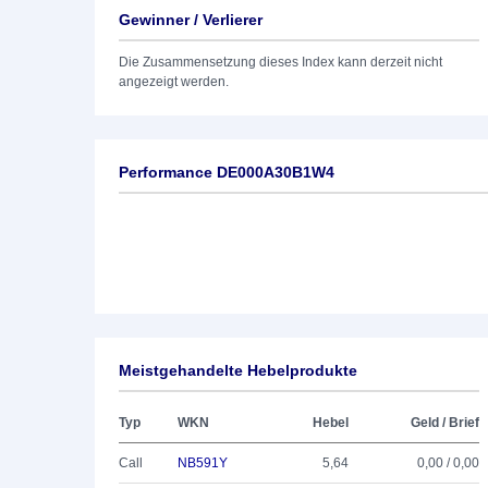
Gewinner / Verlierer
Die Zusammensetzung dieses Index kann derzeit nicht
angezeigt werden.
Performance DE000A30B1W4
Meistgehandelte Hebelprodukte
Typ
WKN
Hebel
Geld / Brief
Call
NB591Y
5,64
0,00 / 0,00