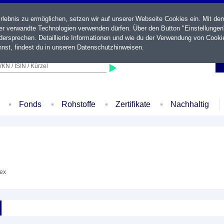
ebnis zu ermöglichen, setzen wir auf unserer Webseite Cookies ein. Mit de
der verwandte Technologien verwenden dürfen. Über den Button "Einstellungen
ersprechen. Detaillierte Informationen und wie du der Verwendung von Cooki
nst, findest du in unseren
Datenschutzhinweisen
.
KN / ISIN / Kürzel
Fonds
Rohstoffe
Zertifikate
Nachhaltig
dex