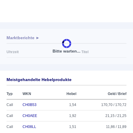
Marktberichte ►
Bitte warten...
Uhrzeit
Titel
Meistgehandelte Hebelprodukte
Typ
WKN
Hebel
Geld / Brief
Call
CH0B53
1,54
170,70 / 170,72
Call
CH0AEE
1,92
21,15 / 21,25
Call
CH08LL
1,51
11,86 / 11,89