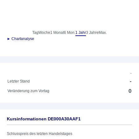
Tag
Woche
1 Monat
6 Mon.
1 Jahr
3 Jahre
Max.
► Chartanalyse
-
-
Letzter Stand
0
Veränderung zum Vortag
Kursinformationen DE000A30AAF1
Schlusspreis des letzten Handelstages