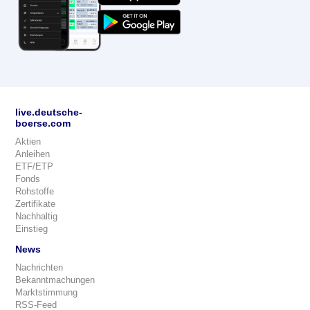
live.deutsche-
boerse.com
Aktien
Anleihen
ETF/ETP
Fonds
Rohstoffe
Zertifikate
Nachhaltig
Einstieg
News
Nachrichten
Bekanntmachungen
Marktstimmung
RSS-Feed