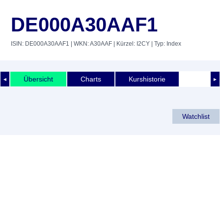
DE000A30AAF1
ISIN: DE000A30AAF1
| WKN: A30AAF
| Kürzel: I2CY
| Typ: Index
Übersicht
Charts
Kurshistorie
◄
►
Watchlist