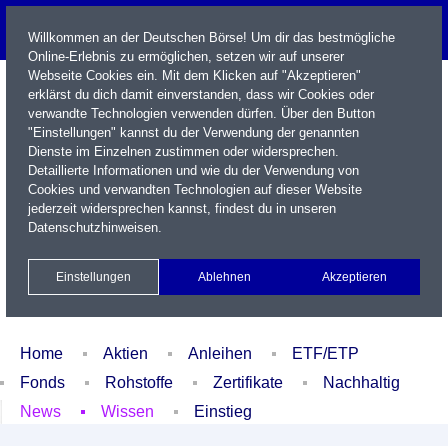
Willkommen an der Deutschen Börse! Um dir das bestmögliche
Online-Erlebnis zu ermöglichen, setzen wir auf unserer
Webseite Cookies ein. Mit dem Klicken auf "Akzeptieren"
erklärst du dich damit einverstanden, dass wir Cookies oder
verwandte Technologien verwenden dürfen. Über den Button
"Einstellungen" kannst du der Verwendung der genannten
Dienste im Einzelnen zustimmen oder widersprechen.
Detaillierte Informationen und wie du der Verwendung von
Cookies und verwandten Technologien auf dieser Website
Name / WKN / ISIN / Kürzel
jederzeit widersprechen kannst, findest du in unseren
Datenschutzhinweisen
.
Newsletter
Kontakt
English
Einstellungen
Ablehnen
Akzeptieren
Xetra Realtime
Watchlist
Portfolio
Login
Home
Aktien
Anleihen
ETF/ETP
Fonds
Rohstoffe
Zertifikate
Nachhaltig
News
Wissen
Einstieg