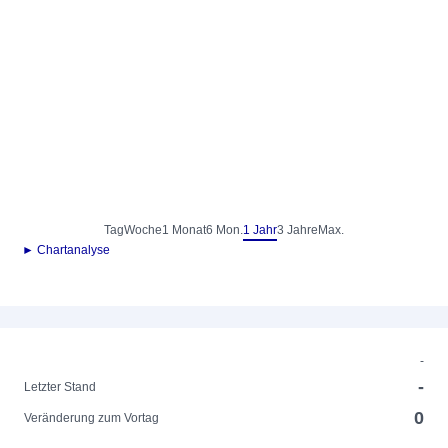
Tag
Woche
1 Monat
6 Mon.
1 Jahr
3 Jahre
Max.
► Chartanalyse
-
-
Letzter Stand
0
Veränderung zum Vortag