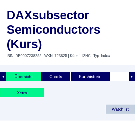
DAXsubsector
Semiconductors
(Kurs)
ISIN: DE0007238255
| WKN: 723825
| Kürzel: I2HC
| Typ: Index
Übersicht
Charts
Kurshistorie
◄
►
Xetra
Watchlist