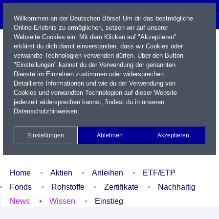
Willkommen an der Deutschen Börse! Um dir das bestmögliche
Online-Erlebnis zu ermöglichen, setzen wir auf unserer
Webseite Cookies ein. Mit dem Klicken auf "Akzeptieren"
erklärst du dich damit einverstanden, dass wir Cookies oder
verwandte Technologien verwenden dürfen. Über den Button
"Einstellungen" kannst du der Verwendung der genannten
Dienste im Einzelnen zustimmen oder widersprechen.
Detaillierte Informationen und wie du der Verwendung von
Cookies und verwandten Technologien auf dieser Website
Name / WKN / ISIN / Kürzel
jederzeit widersprechen kannst, findest du in unseren
Datenschutzhinweisen
.
Newsletter
Kontakt
English
Einstellungen
Ablehnen
Akzeptieren
Xetra Realtime
Watchlist
Portfolio
Login
Home
Aktien
Anleihen
ETF/ETP
Fonds
Rohstoffe
Zertifikate
Nachhaltig
News
Wissen
Einstieg