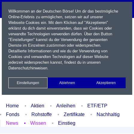
Willkommen an der Deutschen Börse! Um dir das bestmögliche
Online-Erlebnis zu ermöglichen, setzen wir auf unserer
Webseite Cookies ein. Mit dem Klicken auf "Akzeptieren"
erklärst du dich damit einverstanden, dass wir Cookies oder
verwandte Technologien verwenden dürfen. Über den Button
"Einstellungen" kannst du der Verwendung der genannten
Dienste im Einzelnen zustimmen oder widersprechen.
Detaillierte Informationen und wie du der Verwendung von
Cookies und verwandten Technologien auf dieser Website
Name / WKN / ISIN / Kürzel
jederzeit widersprechen kannst, findest du in unseren
Datenschutzhinweisen
.
Newsletter
Kontakt
English
Einstellungen
Ablehnen
Akzeptieren
Xetra Realtime
Watchlist
Portfolio
Login
Home
Aktien
Anleihen
ETF/ETP
Fonds
Rohstoffe
Zertifikate
Nachhaltig
News
Wissen
Einstieg