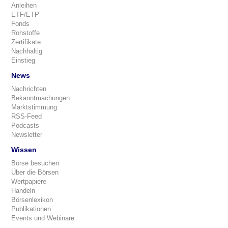
Anleihen
ETF/ETP
Fonds
Rohstoffe
Zertifikate
Nachhaltig
Einstieg
News
Nachrichten
Bekanntmachungen
Marktstimmung
RSS-Feed
Podcasts
Newsletter
Wissen
Börse besuchen
Über die Börsen
Wertpapiere
Handeln
Börsenlexikon
Publikationen
Events und Webinare