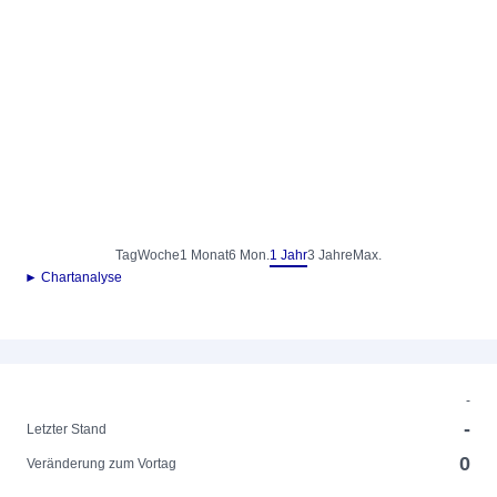
Tag
Woche
1 Monat
6 Mon.
1 Jahr
3 Jahre
Max.
► Chartanalyse
-
-
Letzter Stand
0
Veränderung zum Vortag