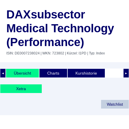
DAXsubsector
Medical Technology
(Performance)
ISIN: DE0007238024
| WKN: 723802
| Kürzel: I1PD
| Typ: Index
Übersicht
Charts
Kurshistorie
◄
►
Xetra
Watchlist