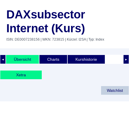
DAXsubsector
Internet (Kurs)
ISIN: DE0007238156
| WKN: 723815
| Kürzel: I2SA
| Typ: Index
Übersicht
Charts
Kurshistorie
◄
►
Xetra
Watchlist