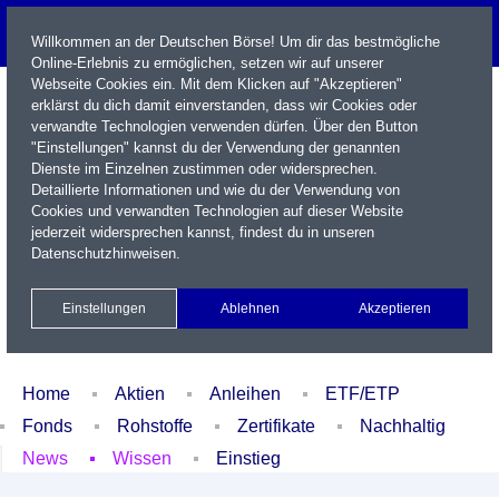
Willkommen an der Deutschen Börse! Um dir das bestmögliche
Online-Erlebnis zu ermöglichen, setzen wir auf unserer
Webseite Cookies ein. Mit dem Klicken auf "Akzeptieren"
erklärst du dich damit einverstanden, dass wir Cookies oder
verwandte Technologien verwenden dürfen. Über den Button
"Einstellungen" kannst du der Verwendung der genannten
Dienste im Einzelnen zustimmen oder widersprechen.
Detaillierte Informationen und wie du der Verwendung von
Cookies und verwandten Technologien auf dieser Website
Name / WKN / ISIN / Kürzel
jederzeit widersprechen kannst, findest du in unseren
Datenschutzhinweisen
.
Newsletter
Kontakt
English
Einstellungen
Ablehnen
Akzeptieren
Xetra Realtime
Watchlist
Portfolio
Login
Home
Aktien
Anleihen
ETF/ETP
Fonds
Rohstoffe
Zertifikate
Nachhaltig
News
Wissen
Einstieg