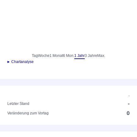
Tag
Woche
1 Monat
6 Mon.
1 Jahr
3 Jahre
Max.
► Chartanalyse
-
-
Letzter Stand
0
Veränderung zum Vortag