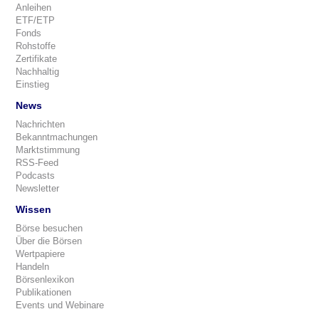
Anleihen
ETF/ETP
Fonds
Rohstoffe
Zertifikate
Nachhaltig
Einstieg
News
Nachrichten
Bekanntmachungen
Marktstimmung
RSS-Feed
Podcasts
Newsletter
Wissen
Börse besuchen
Über die Börsen
Wertpapiere
Handeln
Börsenlexikon
Publikationen
Events und Webinare