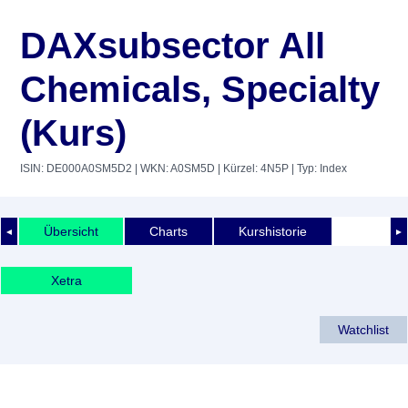
DAXsubsector All
Chemicals, Specialty
(Kurs)
ISIN: DE000A0SM5D2
| WKN: A0SM5D
| Kürzel: 4N5P
| Typ: Index
Übersicht
Charts
Kurshistorie
◄
►
Xetra
Watchlist