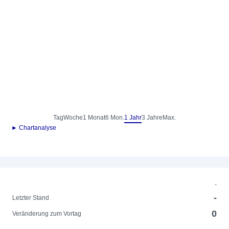
Tag
Woche
1 Monat
6 Mon.
1 Jahr
3 Jahre
Max.
► Chartanalyse
-
-
Letzter Stand
0
Veränderung zum Vortag