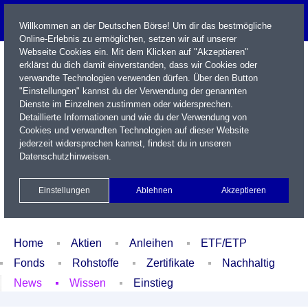
Willkommen an der Deutschen Börse! Um dir das bestmögliche
Online-Erlebnis zu ermöglichen, setzen wir auf unserer
Webseite Cookies ein. Mit dem Klicken auf "Akzeptieren"
erklärst du dich damit einverstanden, dass wir Cookies oder
verwandte Technologien verwenden dürfen. Über den Button
"Einstellungen" kannst du der Verwendung der genannten
Dienste im Einzelnen zustimmen oder widersprechen.
Detaillierte Informationen und wie du der Verwendung von
Cookies und verwandten Technologien auf dieser Website
Name / WKN / ISIN / Kürzel
jederzeit widersprechen kannst, findest du in unseren
Datenschutzhinweisen
.
Newsletter
Kontakt
English
Einstellungen
Ablehnen
Akzeptieren
Xetra Realtime
Watchlist
Portfolio
Login
Home
Aktien
Anleihen
ETF/ETP
Fonds
Rohstoffe
Zertifikate
Nachhaltig
News
Wissen
Einstieg