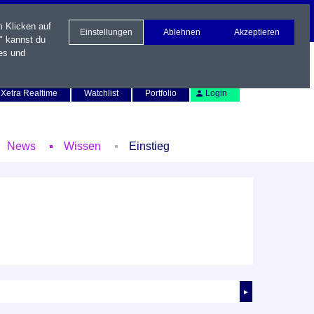
m Klicken auf
Einstellungen
Ablehnen
Akzeptieren
" kannst du
es und
Newsletter
Kontakt
English
Xetra Realtime
Watchlist
Portfolio
Login
News
Wissen
Einstieg
►