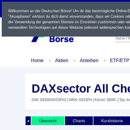
LIVE
Willkommen an der Deutschen Börse! Um dir das bestmögliche Online-Erl
"Akzeptieren" erklärst du dich damit einverstanden, dass wir Cookies o
der Verwendung der genannten Dienste im Einzelnen zustimmen oder wid
verwandten Technologien auf dieser Website jederzeit widersprechen kan
Name / W
Home
Aktien
Anleihen
ETF/ETP
DAXsector All Ch
ISIN: DE000A0S3FH2
| WKN: A0S3FH
| Kürzel: 3BWC
| Typ: I
Übersicht
Charts
Kurshistorie
◄