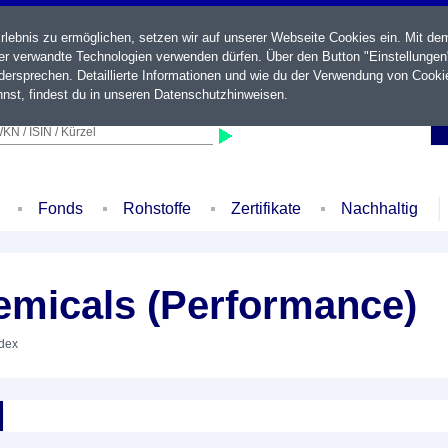
ebnis zu ermöglichen, setzen wir auf unserer Webseite Cookies ein. Mit de
der verwandte Technologien verwenden dürfen. Über den Button "Einstellungen
ersprechen. Detaillierte Informationen und wie du der Verwendung von Cooki
nst, findest du in unseren
Datenschutzhinweisen
.
KN / ISIN / Kürzel
Fonds
Rohstoffe
Zertifikate
Nachhaltig
emicals (Performance)
ndex