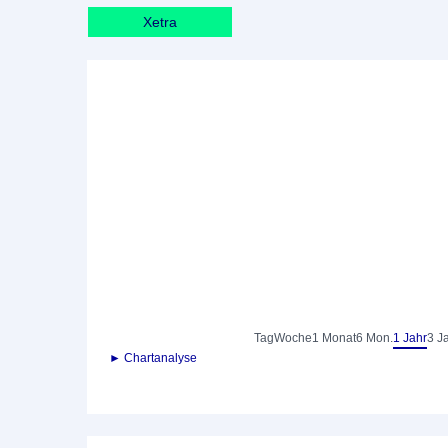
Xetra
Tag
Woche
1 Monat
6 Mon.
1 Jahr
3 J
► Chartanalyse