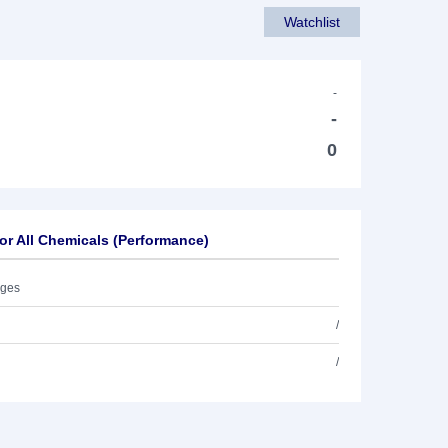
Watchlist
-
-
0
r All Chemicals (Performance)
ages
/
/