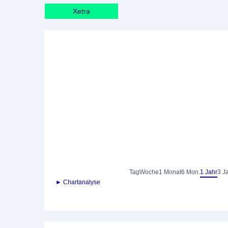
Xetra
Tag
Woche
1 Monat
6 Mon.
1 Jahr
3 J
► Chartanalyse