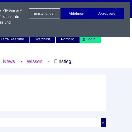
m Klicken auf
Einstellungen
Ablehnen
Akzeptieren
" kannst du
es und
Newsletter
Kontakt
English
Xetra Realtime
Watchlist
Portfolio
Login
News
Wissen
Einstieg
►