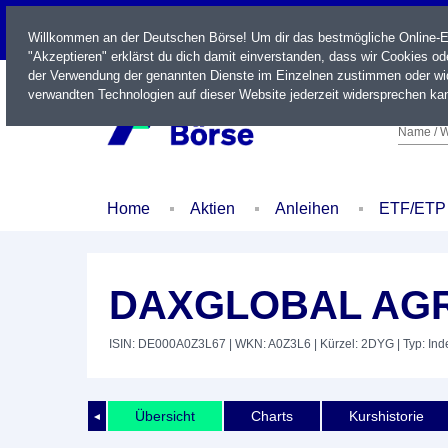
LIVE
Willkommen an der Deutschen Börse! Um dir das bestmögliche Online-Erl
"Akzeptieren" erklärst du dich damit einverstanden, dass wir Cookies o
der Verwendung der genannten Dienste im Einzelnen zustimmen oder wid
verwandten Technologien auf dieser Website jederzeit widersprechen kan
Name / W
Home
Aktien
Anleihen
ETF/ETP
DAXGLOBAL AGR
ISIN: DE000A0Z3L67
| WKN: A0Z3L6
| Kürzel: 2DYG
| Typ: Ind
Übersicht
Charts
Kurshistorie
◄