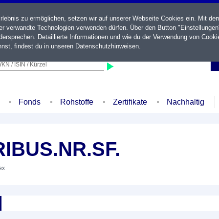
ebnis zu ermöglichen, setzen wir auf unserer Webseite Cookies ein. Mit de
der verwandte Technologien verwenden dürfen. Über den Button "Einstellungen
ersprechen. Detaillierte Informationen und wie du der Verwendung von Cooki
nst, findest du in unseren
Datenschutzhinweisen
.
KN / ISIN / Kürzel
Fonds
Rohstoffe
Zertifikate
Nachhaltig
IBUS.NR.SF.
ex