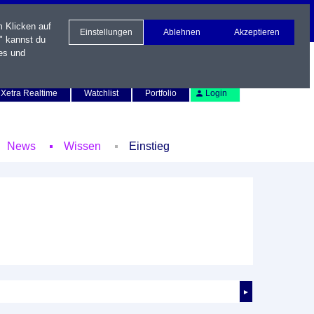
m Klicken auf
Einstellungen
Ablehnen
Akzeptieren
" kannst du
es und
Newsletter
Kontakt
English
Xetra Realtime
Watchlist
Portfolio
Login
News
Wissen
Einstieg
►