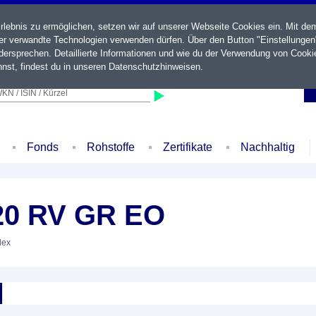
ebnis zu ermöglichen, setzen wir auf unserer Webseite Cookies ein. Mit de
der verwandte Technologien verwenden dürfen. Über den Button "Einstellungen
ersprechen. Detaillierte Informationen und wie du der Verwendung von Cooki
nst, findest du in unseren
Datenschutzhinweisen
.
KN / ISIN / Kürzel
Fonds
Rohstoffe
Zertifikate
Nachhaltig
20 RV GR EO
dex