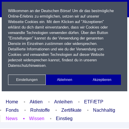
Willkommen an der Deutschen Börse! Um dir das bestmögliche
Online-Erlebnis zu ermöglichen, setzen wir auf unserer
Webseite Cookies ein. Mit dem Klicken auf "Akzeptieren"
erklärst du dich damit einverstanden, dass wir Cookies oder
verwandte Technologien verwenden dürfen. Über den Button
"Einstellungen" kannst du der Verwendung der genannten
Dienste im Einzelnen zustimmen oder widersprechen.
Detaillierte Informationen und wie du der Verwendung von
Cookies und verwandten Technologien auf dieser Website
Name / WKN / ISIN / Kürzel
jederzeit widersprechen kannst, findest du in unseren
Datenschutzhinweisen
.
Newsletter
Kontakt
English
Einstellungen
Ablehnen
Akzeptieren
Xetra Realtime
Watchlist
Portfolio
Login
Home
Aktien
Anleihen
ETF/ETP
Fonds
Rohstoffe
Zertifikate
Nachhaltig
News
Wissen
Einstieg