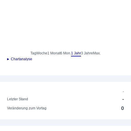
Tag
Woche
1 Monat
6 Mon.
1 Jahr
3 Jahre
Max.
► Chartanalyse
-
-
Letzter Stand
0
Veränderung zum Vortag