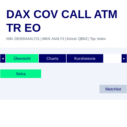
DAX COV CALL ATM
TR EO
ISIN: DE000A4ALY31
| WKN: A4ALY3
| Kürzel: QBNZ
| Typ: Index
Übersicht
Charts
Kurshistorie
◄
►
Xetra
Watchlist