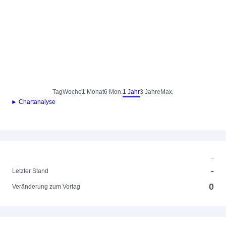
Tag
Woche
1 Monat
6 Mon.
1 Jahr
3 Jahre
Max.
► Chartanalyse
-
-
Letzter Stand
0
Veränderung zum Vortag