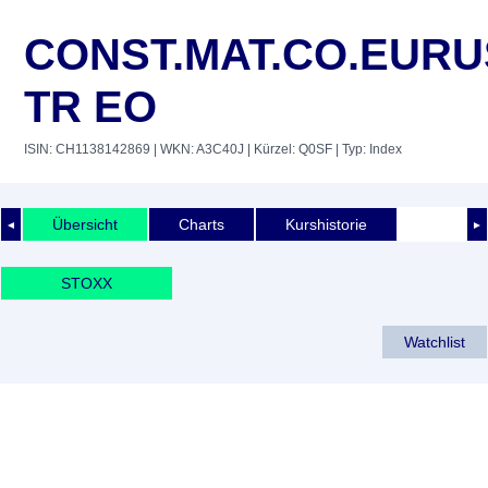
CONST.MAT.CO.EUR
TR EO
ISIN: CH1138142869
| WKN: A3C40J
| Kürzel: Q0SF
| Typ: Index
Übersicht
Charts
Kurshistorie
◄
►
STOXX
Watchlist