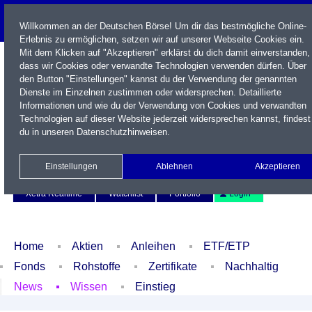
Willkommen an der Deutschen Börse! Um dir das bestmögliche Online-
Erlebnis zu ermöglichen, setzen wir auf unserer Webseite Cookies ein.
Mit dem Klicken auf "Akzeptieren" erklärst du dich damit einverstanden,
dass wir Cookies oder verwandte Technologien verwenden dürfen. Über
den Button "Einstellungen" kannst du der Verwendung der genannten
Dienste im Einzelnen zustimmen oder widersprechen. Detaillierte
Informationen und wie du der Verwendung von Cookies und verwandten
Technologien auf dieser Website jederzeit widersprechen kannst, findest
du in unseren
Datenschutzhinweisen
.
Name / WKN / ISIN / Kürzel
Einstellungen
Ablehnen
Akzeptieren
Newsletter
Kontakt
English
Xetra Realtime
Watchlist
Portfolio
Login
Home
Aktien
Anleihen
ETF/ETP
Fonds
Rohstoffe
Zertifikate
Nachhaltig
News
Wissen
Einstieg