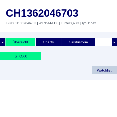
CH1362046703
ISIN: CH1362046703
| WKN: A4AJ3J
| Kürzel: Q773
| Typ: Index
Übersicht
Charts
Kurshistorie
◄
►
STOXX
Watchlist