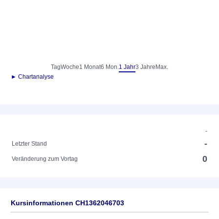
Tag
Woche
1 Monat
6 Mon.
1 Jahr
3 Jahre
Max.
► Chartanalyse
-
-
Letzter Stand
0
Veränderung zum Vortag
Kursinformationen CH1362046703