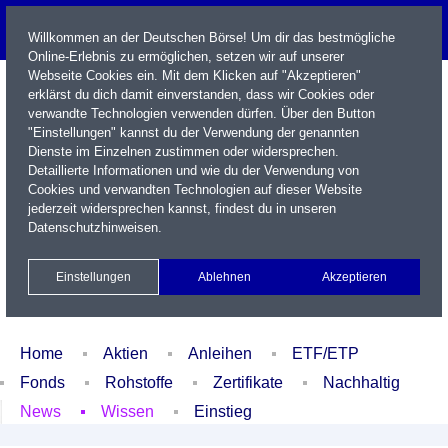
Willkommen an der Deutschen Börse! Um dir das bestmögliche
Online-Erlebnis zu ermöglichen, setzen wir auf unserer
Webseite Cookies ein. Mit dem Klicken auf "Akzeptieren"
erklärst du dich damit einverstanden, dass wir Cookies oder
verwandte Technologien verwenden dürfen. Über den Button
"Einstellungen" kannst du der Verwendung der genannten
Dienste im Einzelnen zustimmen oder widersprechen.
Detaillierte Informationen und wie du der Verwendung von
Cookies und verwandten Technologien auf dieser Website
Name / WKN / ISIN / Kürzel
jederzeit widersprechen kannst, findest du in unseren
Datenschutzhinweisen
.
Newsletter
Kontakt
English
Einstellungen
Ablehnen
Akzeptieren
Xetra Realtime
Watchlist
Portfolio
Login
Home
Aktien
Anleihen
ETF/ETP
Fonds
Rohstoffe
Zertifikate
Nachhaltig
News
Wissen
Einstieg