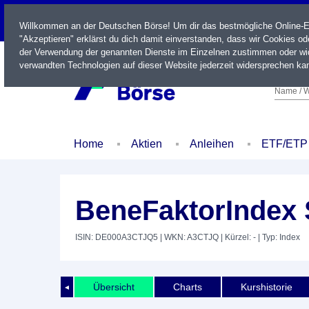
LIVE
Willkommen an der Deutschen Börse! Um dir das bestmögliche Online-Erl
"Akzeptieren" erklärst du dich damit einverstanden, dass wir Cookies o
der Verwendung der genannten Dienste im Einzelnen zustimmen oder wid
verwandten Technologien auf dieser Website jederzeit widersprechen kan
Name / W
Home
Aktien
Anleihen
ETF/ETP
BeneFaktorIndex 
ISIN: DE000A3CTJQ5
| WKN: A3CTJQ
| Kürzel: -
| Typ: Index
Übersicht
Charts
Kurshistorie
◄