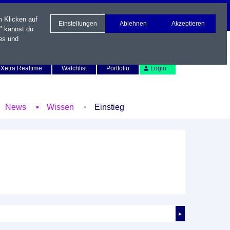
m Klicken auf
Einstellungen
Ablehnen
Akzeptieren
" kannst du
es und
Newsletter
Kontakt
English
Xetra Realtime
Watchlist
Portfolio
Login
News
Wissen
Einstieg
►