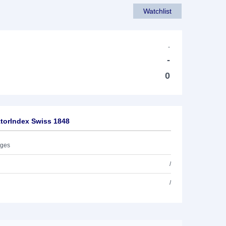
Watchlist
-
-
0
torIndex Swiss 1848
ages
/
/