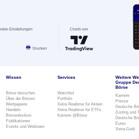
okie-Einstellungen
Charts von
Drucken
Wissen
Services
Weitere We
Gruppe De
Börse
Börse besuchen
Watchlist
Karriere
Über die Börsen
Portfolio
Presse
Wertpapiere
Xetra Realtime für Aktien
Deutsche Bö
Handeln
Xetra Realtime für ETFs
(Listing und 
Börsenlexikon
Karriere @Börse
Deutsche Bö
Publikationen
Eurex
Events und Webinare
Xetra-Gold