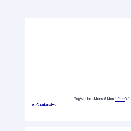
Tag
Woche
1 Monat
6 Mon.
1 Jahr
3 J
► Chartanalyse