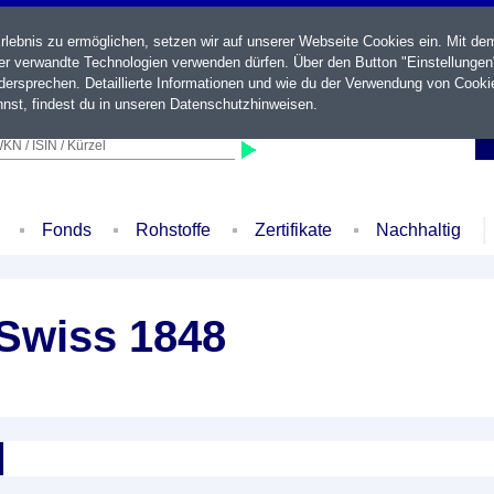
ebnis zu ermöglichen, setzen wir auf unserer Webseite Cookies ein. Mit de
der verwandte Technologien verwenden dürfen. Über den Button "Einstellungen
ersprechen. Detaillierte Informationen und wie du der Verwendung von Cooki
nst, findest du in unseren
Datenschutzhinweisen
.
KN / ISIN / Kürzel
Fonds
Rohstoffe
Zertifikate
Nachhaltig
Swiss 1848