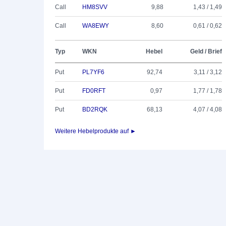
Call
HM8SVV
9,88
1,43 / 1,49
Call
WA8EWY
8,60
0,61 / 0,62
Typ
WKN
Hebel
Geld / Brief
Put
PL7YF6
92,74
3,11 / 3,12
Put
FD0RFT
0,97
1,77 / 1,78
Put
BD2RQK
68,13
4,07 / 4,08
Weitere Hebelprodukte auf ►