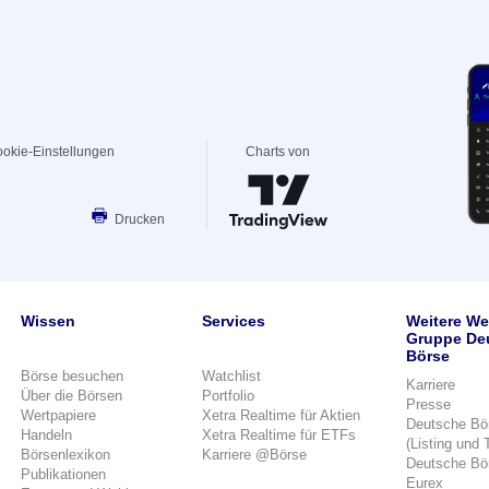
okie-Einstellungen
Charts von
Drucken
Wissen
Services
Weitere We
Gruppe De
Börse
Börse besuchen
Watchlist
Karriere
Über die Börsen
Portfolio
Presse
Wertpapiere
Xetra Realtime für Aktien
Deutsche Bö
Handeln
Xetra Realtime für ETFs
(Listing und 
Börsenlexikon
Karriere @Börse
Deutsche Bö
Publikationen
Eurex