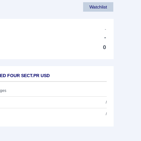
Watchlist
-
-
0
CED FOUR SECT.PR USD
ages
/
/