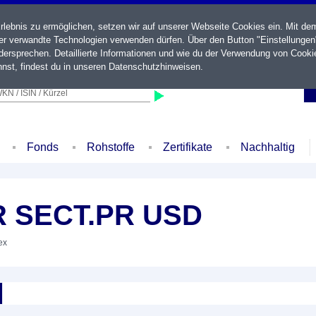
ebnis zu ermöglichen, setzen wir auf unserer Webseite Cookies ein. Mit de
der verwandte Technologien verwenden dürfen. Über den Button "Einstellungen
ersprechen. Detaillierte Informationen und wie du der Verwendung von Cooki
nst, findest du in unseren
Datenschutzhinweisen
.
KN / ISIN / Kürzel
Fonds
Rohstoffe
Zertifikate
Nachhaltig
 SECT.PR USD
ex