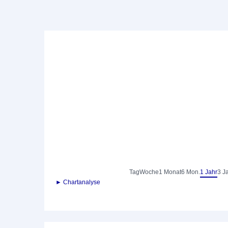
Tag
Woche
1 Monat
6 Mon.
1 Jahr
3 J
► Chartanalyse