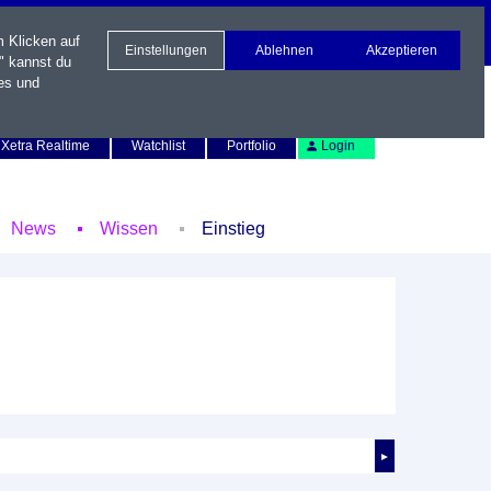
m Klicken auf
Einstellungen
Ablehnen
Akzeptieren
" kannst du
es und
Newsletter
Kontakt
English
Xetra Realtime
Watchlist
Portfolio
Login
News
Wissen
Einstieg
►