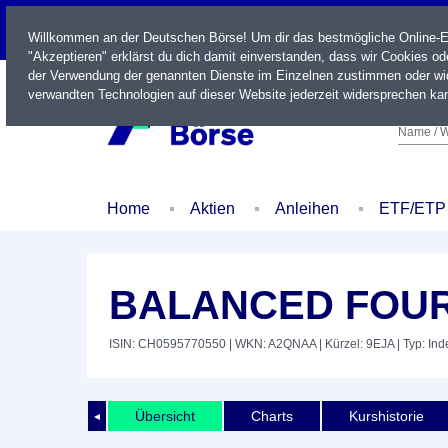
LIVE
Willkommen an der Deutschen Börse! Um dir das bestmögliche Online-Erl
"Akzeptieren" erklärst du dich damit einverstanden, dass wir Cookies o
der Verwendung der genannten Dienste im Einzelnen zustimmen oder wid
verwandten Technologien auf dieser Website jederzeit widersprechen kan
Name / W
Home
Aktien
Anleihen
ETF/ETP
BALANCED FOUR
ISIN: CH0595770550
| WKN: A2QNAA
| Kürzel: 9EJA
| Typ: Ind
Übersicht
Charts
Kurshistorie
◄