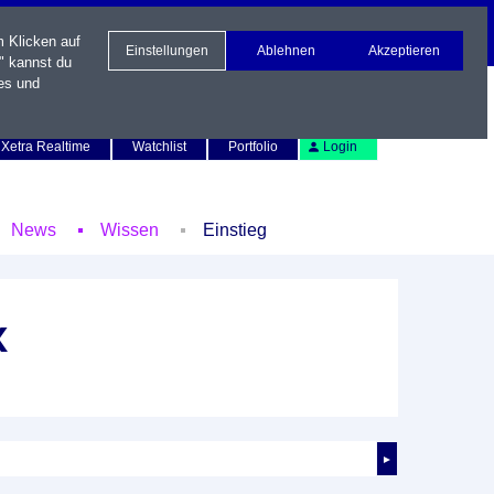
m Klicken auf
Einstellungen
Ablehnen
Akzeptieren
" kannst du
es und
Newsletter
Kontakt
English
Xetra Realtime
Watchlist
Portfolio
Login
News
Wissen
Einstieg
x
►