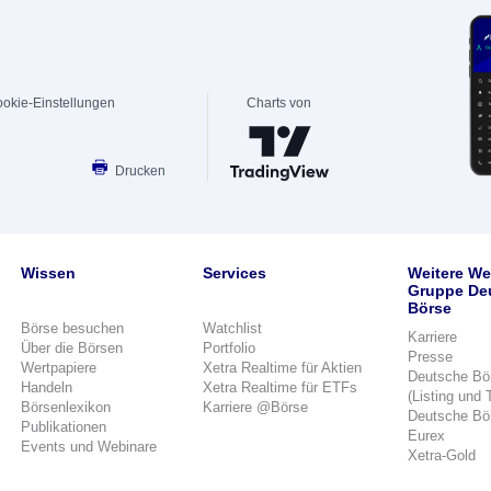
okie-Einstellungen
Charts von
Drucken
Wissen
Services
Weitere We
Gruppe De
Börse
Börse besuchen
Watchlist
Karriere
Über die Börsen
Portfolio
Presse
Wertpapiere
Xetra Realtime für Aktien
Deutsche Bö
Handeln
Xetra Realtime für ETFs
(Listing und 
Börsenlexikon
Karriere @Börse
Deutsche Bö
Publikationen
Eurex
Events und Webinare
Xetra-Gold