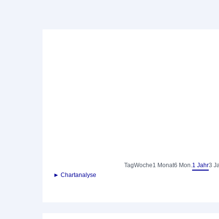
Tag
Woche
1 Monat
6 Mon.
1 Jahr
3 J
► Chartanalyse