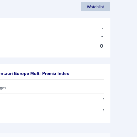
Watchlist
-
-
0
ntauri Europe Multi-Premia Index
ages
/
/