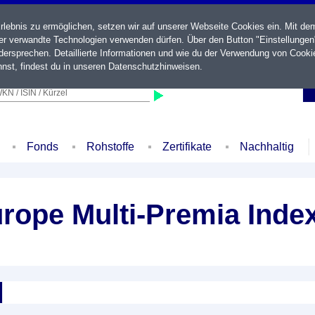
ebnis zu ermöglichen, setzen wir auf unserer Webseite Cookies ein. Mit de
der verwandte Technologien verwenden dürfen. Über den Button "Einstellungen
ersprechen. Detaillierte Informationen und wie du der Verwendung von Cooki
nst, findest du in unseren
Datenschutzhinweisen
.
KN / ISIN / Kürzel
Fonds
Rohstoffe
Zertifikate
Nachhaltig
rope Multi-Premia Inde