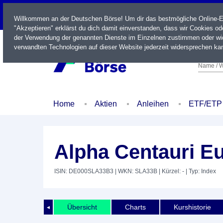
LIVE
Willkommen an der Deutschen Börse! Um dir das bestmögliche Online-Erl
"Akzeptieren" erklärst du dich damit einverstanden, dass wir Cookies o
der Verwendung der genannten Dienste im Einzelnen zustimmen oder wid
verwandten Technologien auf dieser Website jederzeit widersprechen kan
Name / W
Home
Aktien
Anleihen
ETF/ETP
Alpha Centauri Eu
ISIN: DE000SLA33B3
| WKN: SLA33B
| Kürzel: -
| Typ: Index
Übersicht
Charts
Kurshistorie
◄