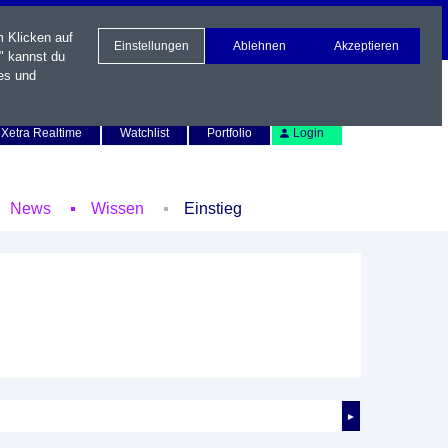
m Klicken auf
Einstellungen
Ablehnen
Akzeptieren
" kannst du
es und
Newsletter
Kontakt
English
Xetra Realtime
Watchlist
Portfolio
Login
News
Wissen
Einstieg
►