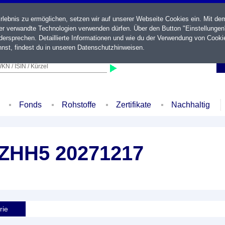
ebnis zu ermöglichen, setzen wir auf unserer Webseite Cookies ein. Mit de
der verwandte Technologien verwenden dürfen. Über den Button "Einstellungen
ersprechen. Detaillierte Informationen und wie du der Verwendung von Cooki
nst, findest du in unseren
Datenschutzhinweisen
.
KN / ISIN / Kürzel
Fonds
Rohstoffe
Zertifikate
Nachhaltig
ZHH5 20271217
rie