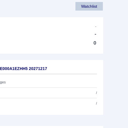
Watchlist
-
-
0
 DE000A1EZHH5 20271217
ages
/
/