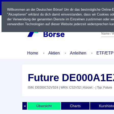
LIVE
Willkommen an der Deutschen Börse! Um dir das bestmögliche Online-Erl
"Akzeptieren" erklärst du dich damit einverstanden, dass wir Cookies o
der Verwendung der genannten Dienste im Einzelnen zustimmen oder wid
verwandten Technologien auf dieser Website jederzeit widersprechen kan
Name / W
Home
Aktien
Anleihen
ETF/ETP
Future DE000A1E
ISIN: DE000C52VS24
| WKN: C52VS2
| Kürzel: -
| Typ: Future
Übersicht
Charts
Kurshisto
◄