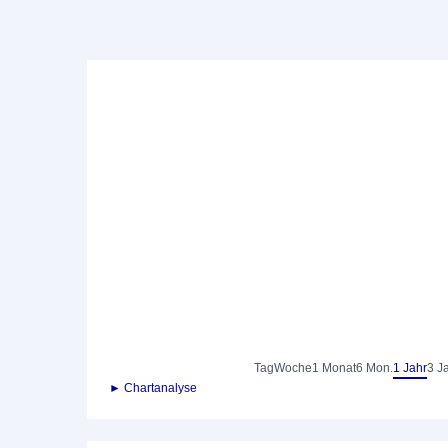
Tag
Woche
1 Monat
6 Mon.
1 Jahr
3 J
► Chartanalyse