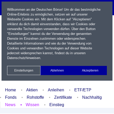
Willkommen an der Deutschen Börse! Um dir das bestmögliche
Online-Erlebnis zu ermöglichen, setzen wir auf unserer
Webseite Cookies ein. Mit dem Klicken auf "Akzeptieren"
erklärst du dich damit einverstanden, dass wir Cookies oder
verwandte Technologien verwenden dürfen. Über den Button
"Einstellungen" kannst du der Verwendung der genannten
Dienste im Einzelnen zustimmen oder widersprechen.
Detaillierte Informationen und wie du der Verwendung von
Cookies und verwandten Technologien auf dieser Website
Name / WKN / ISIN / Kürzel
jederzeit widersprechen kannst, findest du in unseren
Datenschutzhinweisen
.
Newsletter
Kontakt
English
Einstellungen
Ablehnen
Akzeptieren
Xetra Realtime
Watchlist
Portfolio
Login
Home
Aktien
Anleihen
ETF/ETP
Fonds
Rohstoffe
Zertifikate
Nachhaltig
News
Wissen
Einstieg