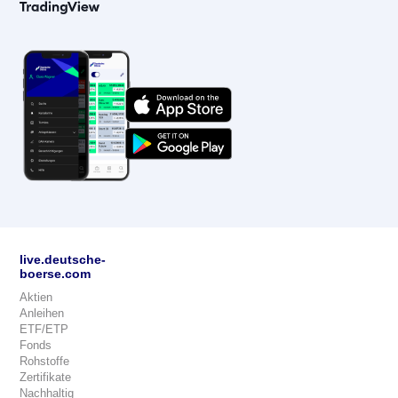
live.deutsche-
boerse.com
Aktien
Anleihen
ETF/ETP
Fonds
Rohstoffe
Zertifikate
Nachhaltig