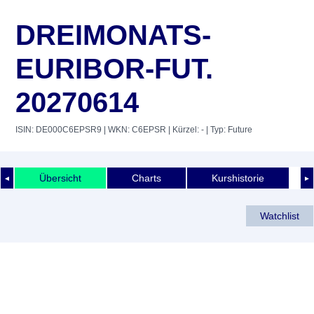
DREIMONATS-
EURIBOR-FUT.
20270614
ISIN: DE000C6EPSR9
| WKN: C6EPSR
| Kürzel: -
| Typ: Future
Übersicht
Charts
Kurshistorie
◄
►
Watchlist