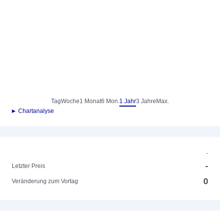
Tag
Woche
1 Monat
6 Mon.
1 Jahr
3 Jahre
Max.
► Chartanalyse
-
-
Letzter Preis
0
Veränderung zum Vortag