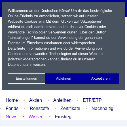
Willkommen an der Deutschen Börse! Um dir das bestmögliche
Online-Erlebnis zu ermöglichen, setzen wir auf unserer
Webseite Cookies ein. Mit dem Klicken auf "Akzeptieren"
erklärst du dich damit einverstanden, dass wir Cookies oder
verwandte Technologien verwenden dürfen. Über den Button
"Einstellungen" kannst du der Verwendung der genannten
Dienste im Einzelnen zustimmen oder widersprechen.
Detaillierte Informationen und wie du der Verwendung von
Cookies und verwandten Technologien auf dieser Website
Name / WKN / ISIN / Kürzel
jederzeit widersprechen kannst, findest du in unseren
Datenschutzhinweisen
.
Newsletter
Kontakt
English
Einstellungen
Ablehnen
Akzeptieren
Xetra Realtime
Watchlist
Portfolio
Login
Home
Aktien
Anleihen
ETF/ETP
Fonds
Rohstoffe
Zertifikate
Nachhaltig
News
Wissen
Einstieg