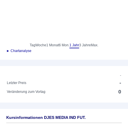
Tag
Woche
1 Monat
6 Mon.
1 Jahr
3 Jahre
Max.
► Chartanalyse
-
-
Letzter Preis
0
Veränderung zum Vortag
Kursinformationen DJES MEDIA IND FUT.