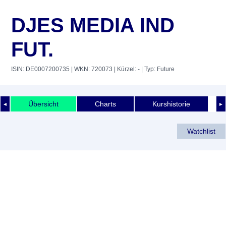
DJES MEDIA IND
FUT.
ISIN: DE0007200735
| WKN: 720073
| Kürzel: -
| Typ: Future
Übersicht
Charts
Kurshistorie
◄
►
Watchlist