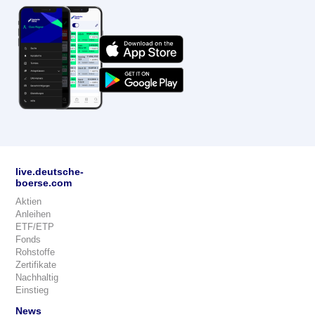
live.deutsche-
boerse.com
Aktien
Anleihen
ETF/ETP
Fonds
Rohstoffe
Zertifikate
Nachhaltig
Einstieg
News