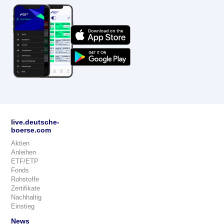
live.deutsche-
boerse.com
Aktien
Anleihen
ETF/ETP
Fonds
Rohstoffe
Zertifikate
Nachhaltig
Einstieg
News