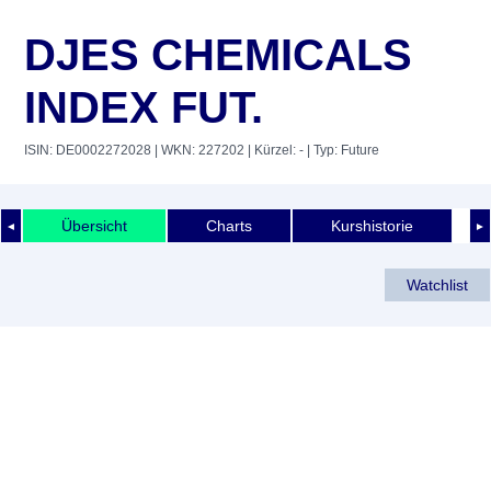
DJES CHEMICALS
INDEX FUT.
ISIN: DE0002272028
| WKN: 227202
| Kürzel: -
| Typ: Future
Übersicht
Charts
Kurshistorie
◄
►
Watchlist