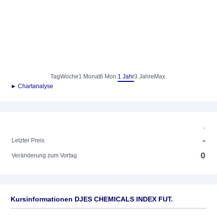
Tag
Woche
1 Monat
6 Mon.
1 Jahr
3 Jahre
Max.
► Chartanalyse
-
-
Letzter Preis
0
Veränderung zum Vortag
Kursinformationen DJES CHEMICALS INDEX FUT.