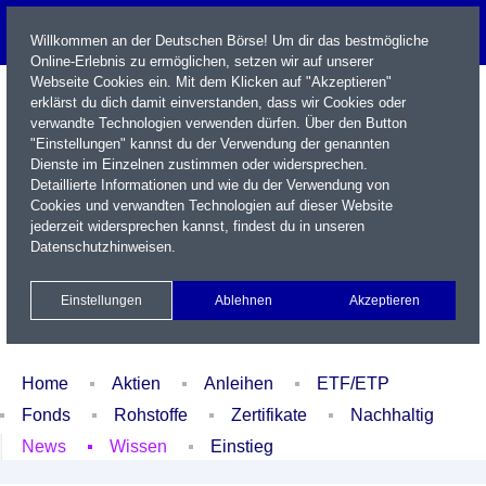
Willkommen an der Deutschen Börse! Um dir das bestmögliche
Online-Erlebnis zu ermöglichen, setzen wir auf unserer
Webseite Cookies ein. Mit dem Klicken auf "Akzeptieren"
erklärst du dich damit einverstanden, dass wir Cookies oder
verwandte Technologien verwenden dürfen. Über den Button
"Einstellungen" kannst du der Verwendung der genannten
Dienste im Einzelnen zustimmen oder widersprechen.
Detaillierte Informationen und wie du der Verwendung von
Cookies und verwandten Technologien auf dieser Website
Name / WKN / ISIN / Kürzel
jederzeit widersprechen kannst, findest du in unseren
Datenschutzhinweisen
.
Newsletter
Kontakt
English
Einstellungen
Ablehnen
Akzeptieren
Xetra Realtime
Watchlist
Portfolio
Login
Home
Aktien
Anleihen
ETF/ETP
Fonds
Rohstoffe
Zertifikate
Nachhaltig
News
Wissen
Einstieg