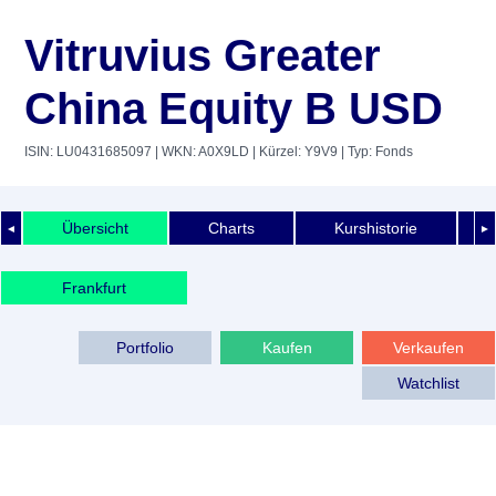
Vitruvius Greater
China Equity B USD
ISIN: LU0431685097
| WKN: A0X9LD
| Kürzel: Y9V9
| Typ: Fonds
Übersicht
Charts
Kurshistorie
◄
►
Frankfurt
Portfolio
Kaufen
Verkaufen
Watchlist