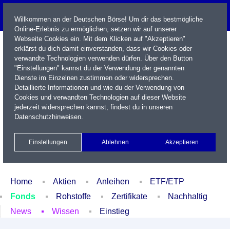
Willkommen an der Deutschen Börse! Um dir das bestmögliche
Online-Erlebnis zu ermöglichen, setzen wir auf unserer
Webseite Cookies ein. Mit dem Klicken auf "Akzeptieren"
erklärst du dich damit einverstanden, dass wir Cookies oder
verwandte Technologien verwenden dürfen. Über den Button
"Einstellungen" kannst du der Verwendung der genannten
Dienste im Einzelnen zustimmen oder widersprechen.
Detaillierte Informationen und wie du der Verwendung von
Cookies und verwandten Technologien auf dieser Website
Name / WKN / ISIN / Kürzel
jederzeit widersprechen kannst, findest du in unseren
Datenschutzhinweisen
.
Newsletter
Kontakt
English
Einstellungen
Ablehnen
Akzeptieren
Xetra Realtime
Watchlist
Portfolio
Login
Home
Aktien
Anleihen
ETF/ETP
Fonds
Rohstoffe
Zertifikate
Nachhaltig
News
Wissen
Einstieg