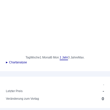
Tag
Woche
1 Monat
6 Mon.
1 Jahr
3 Jahre
Max.
► Chartanalyse
-
-
Letzter Preis
0
Veränderung zum Vortag