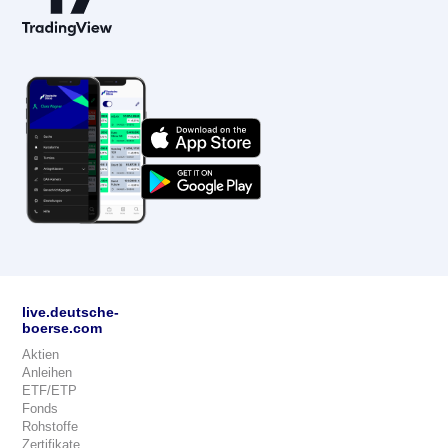
live.deutsche-
boerse.com
Aktien
Anleihen
ETF/ETP
Fonds
Rohstoffe
Zertifikate