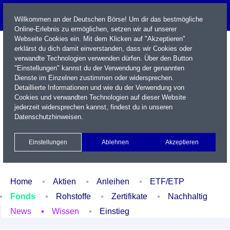
Willkommen an der Deutschen Börse! Um dir das bestmögliche
Online-Erlebnis zu ermöglichen, setzen wir auf unserer
Webseite Cookies ein. Mit dem Klicken auf "Akzeptieren"
erklärst du dich damit einverstanden, dass wir Cookies oder
verwandte Technologien verwenden dürfen. Über den Button
"Einstellungen" kannst du der Verwendung der genannten
Dienste im Einzelnen zustimmen oder widersprechen.
Detaillierte Informationen und wie du der Verwendung von
Cookies und verwandten Technologien auf dieser Website
Name / WKN / ISIN / Kürzel
jederzeit widersprechen kannst, findest du in unseren
Datenschutzhinweisen
.
Newsletter
Kontakt
English
Einstellungen
Ablehnen
Akzeptieren
Xetra Realtime
Watchlist
Portfolio
Login
Home
Aktien
Anleihen
ETF/ETP
Fonds
Rohstoffe
Zertifikate
Nachhaltig
News
Wissen
Einstieg