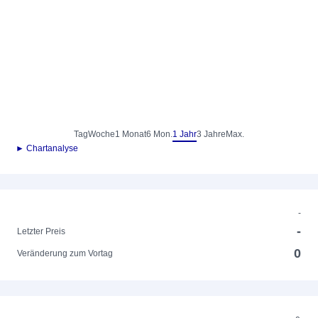
Tag
Woche
1 Monat
6 Mon.
1 Jahr
3 Jahre
Max.
► Chartanalyse
-
-
Letzter Preis
0
Veränderung zum Vortag