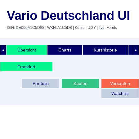
Vario Deutschland UI
ISIN: DE000A1C5D88
| WKN: A1C5D8
| Kürzel: UI2Y
| Typ: Fonds
Übersicht
Charts
Kurshistorie
◄
►
Frankfurt
Portfolio
Kaufen
Verkaufen
Watchlist