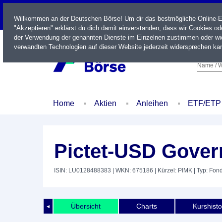
LIVE
Willkommen an der Deutschen Börse! Um dir das bestmögliche Online-Erl
"Akzeptieren" erklärst du dich damit einverstanden, dass wir Cookies o
der Verwendung der genannten Dienste im Einzelnen zustimmen oder wid
verwandten Technologien auf dieser Website jederzeit widersprechen kan
Name / W
Home
Aktien
Anleihen
ETF/ETP
Pictet-USD Gove
ISIN: LU0128488383
| WKN: 675186
| Kürzel: PIMK
| Typ: Fon
Übersicht
Charts
Kurshisto
◄