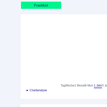
Frankfurt
Tag
Woche
1 Monat
6 Mon.
1 Jahr
3 J
► Chartanalyse