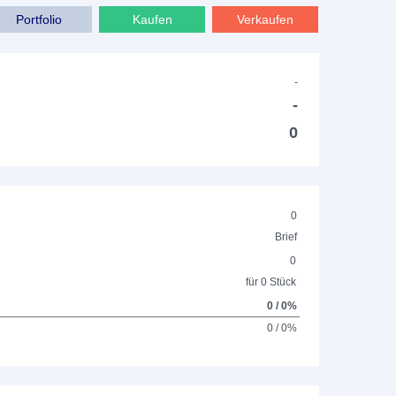
Portfolio
Kaufen
Verkaufen
-
-
0
0
Brief
0
für 0 Stück
0 / 0%
0 / 0%