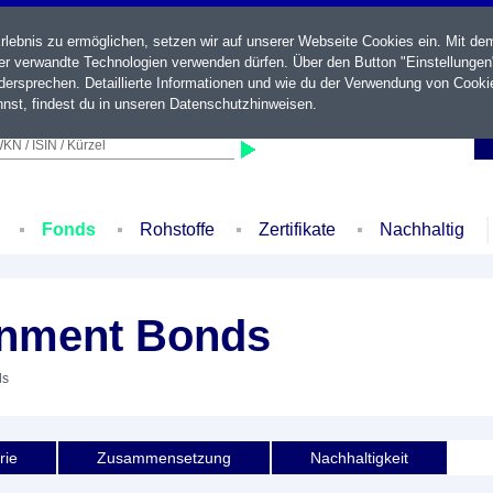
ebnis zu ermöglichen, setzen wir auf unserer Webseite Cookies ein. Mit de
der verwandte Technologien verwenden dürfen. Über den Button "Einstellungen
ersprechen. Detaillierte Informationen und wie du der Verwendung von Cooki
nst, findest du in unseren
Datenschutzhinweisen
.
KN / ISIN / Kürzel
Fonds
Rohstoffe
Zertifikate
Nachhaltig
rnment Bonds
ds
rie
Zusammensetzung
Nachhaltigkeit