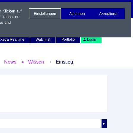
m Klicken auf
Einstellungen
Ablehnen
Akzeptieren
" kannst du
es und
Newsletter
Kontakt
English
Xetra Realtime
Watchlist
Portfolio
Login
News
Wissen
Einstieg
►