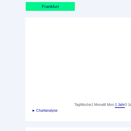
Frankfurt
Tag
Woche
1 Monat
6 Mon.
1 Jahr
3 J
► Chartanalyse