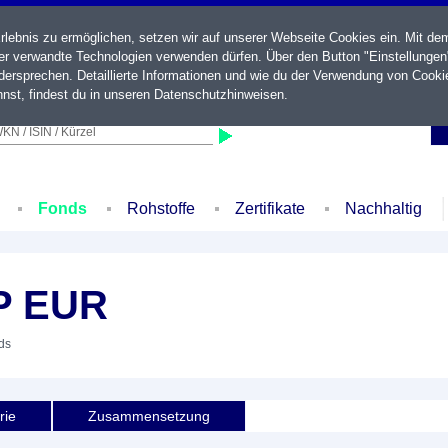
ebnis zu ermöglichen, setzen wir auf unserer Webseite Cookies ein. Mit de
der verwandte Technologien verwenden dürfen. Über den Button "Einstellungen
ersprechen. Detaillierte Informationen und wie du der Verwendung von Cooki
nst, findest du in unseren
Datenschutzhinweisen
.
KN / ISIN / Kürzel
Fonds
Rohstoffe
Zertifikate
Nachhaltig
-P EUR
ds
rie
Zusammensetzung