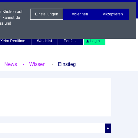
m Klicken auf
Einstellungen
Ablehnen
Akzeptieren
" kannst du
es und
Newsletter
Kontakt
English
Xetra Realtime
Watchlist
Portfolio
Login
News
Wissen
Einstieg
►