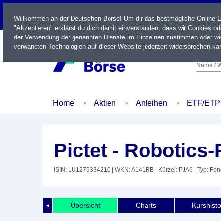
LIVE
Willkommen an der Deutschen Börse! Um dir das bestmögliche Online-Erl
"Akzeptieren" erklärst du dich damit einverstanden, dass wir Cookies o
der Verwendung der genannten Dienste im Einzelnen zustimmen oder wid
verwandten Technologien auf dieser Website jederzeit widersprechen kan
Name / W
Home
Aktien
Anleihen
ETF/ETP
Pictet - Robotics
ISIN: LU1279334210
| WKN: A141RB
| Kürzel: PJA6
| Typ: Fon
Übersicht
Charts
Kurshisto
◄