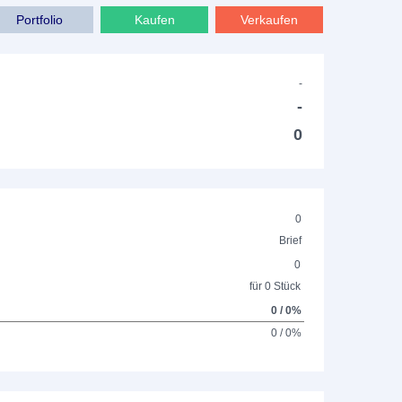
Portfolio
Kaufen
Verkaufen
-
-
0
0
Brief
0
für 0 Stück
0 / 0%
0 / 0%