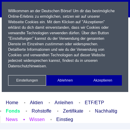
Willkommen an der Deutschen Börse! Um dir das bestmögliche
Online-Erlebnis zu ermöglichen, setzen wir auf unserer
Webseite Cookies ein. Mit dem Klicken auf "Akzeptieren"
erklärst du dich damit einverstanden, dass wir Cookies oder
verwandte Technologien verwenden dürfen. Über den Button
"Einstellungen" kannst du der Verwendung der genannten
Dienste im Einzelnen zustimmen oder widersprechen.
Detaillierte Informationen und wie du der Verwendung von
Cookies und verwandten Technologien auf dieser Website
Name / WKN / ISIN / Kürzel
jederzeit widersprechen kannst, findest du in unseren
Datenschutzhinweisen
.
Newsletter
Kontakt
English
Einstellungen
Ablehnen
Akzeptieren
Xetra Realtime
Watchlist
Portfolio
Login
Home
Aktien
Anleihen
ETF/ETP
Fonds
Rohstoffe
Zertifikate
Nachhaltig
News
Wissen
Einstieg