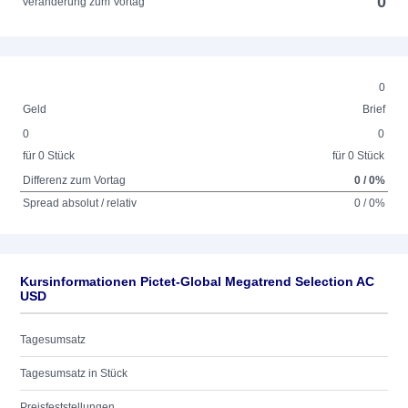
0
Veränderung zum Vortag
0
Geld
Brief
0
0
für 0 Stück
für 0 Stück
Differenz zum Vortag
0 / 0%
Spread absolut / relativ
0 / 0%
Kursinformationen Pictet-Global Megatrend Selection AC
USD
Tagesumsatz
Tagesumsatz in Stück
Preisfeststellungen