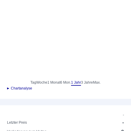
Tag
Woche
1 Monat
6 Mon.
1 Jahr
3 Jahre
Max.
► Chartanalyse
-
-
Letzter Preis