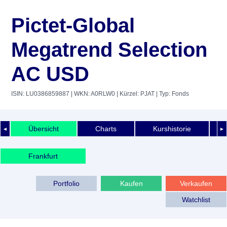
Pictet-Global
Megatrend Selection
AC USD
ISIN: LU0386859887
| WKN: A0RLW0
| Kürzel: PJAT
| Typ: Fonds
Übersicht
Charts
Kurshistorie
◄
►
Frankfurt
Portfolio
Kaufen
Verkaufen
Watchlist