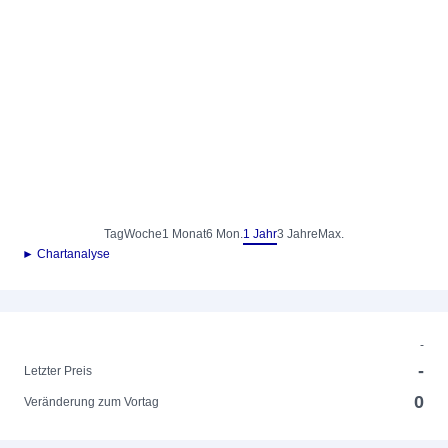
Tag
Woche
1 Monat
6 Mon.
1 Jahr
3 Jahre
Max.
► Chartanalyse
-
-
Letzter Preis
0
Veränderung zum Vortag