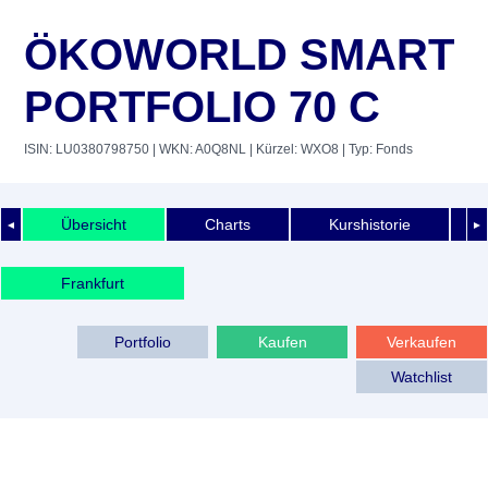
ÖKOWORLD SMART
PORTFOLIO 70 C
ISIN: LU0380798750
| WKN: A0Q8NL
| Kürzel: WXO8
| Typ: Fonds
Übersicht
Charts
Kurshistorie
◄
►
Frankfurt
Portfolio
Kaufen
Verkaufen
Watchlist