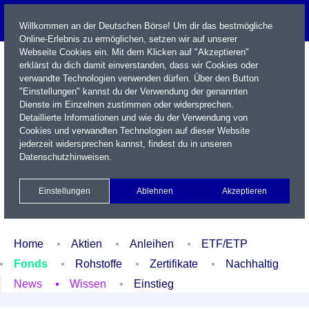
Willkommen an der Deutschen Börse! Um dir das bestmögliche
Online-Erlebnis zu ermöglichen, setzen wir auf unserer
Webseite Cookies ein. Mit dem Klicken auf "Akzeptieren"
erklärst du dich damit einverstanden, dass wir Cookies oder
verwandte Technologien verwenden dürfen. Über den Button
"Einstellungen" kannst du der Verwendung der genannten
Dienste im Einzelnen zustimmen oder widersprechen.
Detaillierte Informationen und wie du der Verwendung von
Cookies und verwandten Technologien auf dieser Website
Name / WKN / ISIN / Kürzel
jederzeit widersprechen kannst, findest du in unseren
Datenschutzhinweisen
.
Newsletter
Kontakt
English
Einstellungen
Ablehnen
Akzeptieren
Xetra Realtime
Watchlist
Portfolio
Login
Home
Aktien
Anleihen
ETF/ETP
Fonds
Rohstoffe
Zertifikate
Nachhaltig
News
Wissen
Einstieg