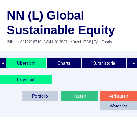
NN (L) Global
Sustainable Equity
ISIN: LU0119216710
| WKN: 812837
| Kürzel: IEG8
| Typ: Fonds
Übersicht
Charts
Kurshistorie
◄
►
Frankfurt
Portfolio
Kaufen
Verkaufen
Watchlist