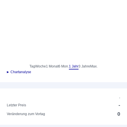
Tag
Woche
1 Monat
6 Mon.
1 Jahr
3 Jahre
Max.
► Chartanalyse
-
-
Letzter Preis
0
Veränderung zum Vortag