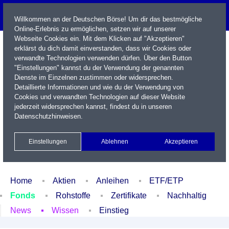
Willkommen an der Deutschen Börse! Um dir das bestmögliche
Online-Erlebnis zu ermöglichen, setzen wir auf unserer
Webseite Cookies ein. Mit dem Klicken auf "Akzeptieren"
erklärst du dich damit einverstanden, dass wir Cookies oder
verwandte Technologien verwenden dürfen. Über den Button
"Einstellungen" kannst du der Verwendung der genannten
Dienste im Einzelnen zustimmen oder widersprechen.
Detaillierte Informationen und wie du der Verwendung von
Cookies und verwandten Technologien auf dieser Website
Name / WKN / ISIN / Kürzel
jederzeit widersprechen kannst, findest du in unseren
Datenschutzhinweisen
.
Newsletter
Kontakt
English
Einstellungen
Ablehnen
Akzeptieren
Xetra Realtime
Watchlist
Portfolio
Login
Home
Aktien
Anleihen
ETF/ETP
Fonds
Rohstoffe
Zertifikate
Nachhaltig
News
Wissen
Einstieg