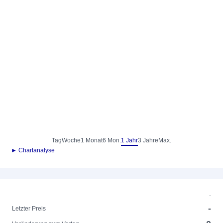
Tag
Woche
1 Monat
6 Mon.
1 Jahr
3 Jahre
Max.
► Chartanalyse
-
-
Letzter Preis