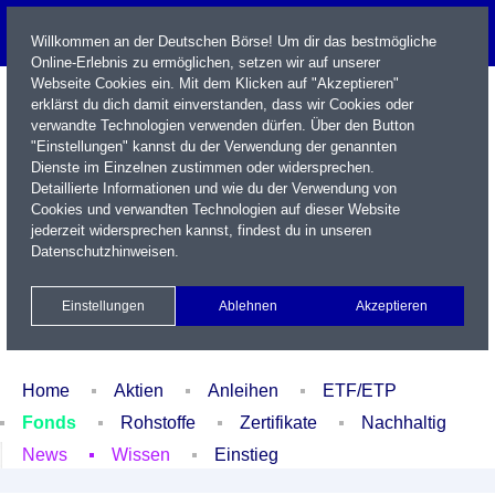
Willkommen an der Deutschen Börse! Um dir das bestmögliche
Online-Erlebnis zu ermöglichen, setzen wir auf unserer
Webseite Cookies ein. Mit dem Klicken auf "Akzeptieren"
erklärst du dich damit einverstanden, dass wir Cookies oder
verwandte Technologien verwenden dürfen. Über den Button
"Einstellungen" kannst du der Verwendung der genannten
Dienste im Einzelnen zustimmen oder widersprechen.
Detaillierte Informationen und wie du der Verwendung von
Cookies und verwandten Technologien auf dieser Website
Name / WKN / ISIN / Kürzel
jederzeit widersprechen kannst, findest du in unseren
Datenschutzhinweisen
.
Newsletter
Kontakt
English
Einstellungen
Ablehnen
Akzeptieren
Xetra Realtime
Watchlist
Portfolio
Login
Home
Aktien
Anleihen
ETF/ETP
Fonds
Rohstoffe
Zertifikate
Nachhaltig
News
Wissen
Einstieg