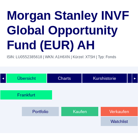
Morgan Stanley INVF
Global Opportunity
Fund (EUR) AH
ISIN: LU0552385618
| WKN: A1H6XN
| Kürzel: XTSH
| Typ: Fonds
Übersicht
Charts
Kurshistorie
◄
►
Frankfurt
Portfolio
Kaufen
Verkaufen
Watchlist