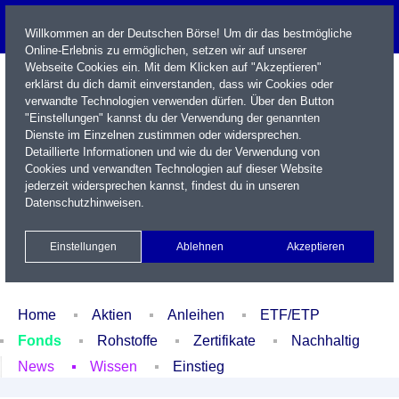
Willkommen an der Deutschen Börse! Um dir das bestmögliche
Online-Erlebnis zu ermöglichen, setzen wir auf unserer
Webseite Cookies ein. Mit dem Klicken auf "Akzeptieren"
erklärst du dich damit einverstanden, dass wir Cookies oder
verwandte Technologien verwenden dürfen. Über den Button
"Einstellungen" kannst du der Verwendung der genannten
Dienste im Einzelnen zustimmen oder widersprechen.
Detaillierte Informationen und wie du der Verwendung von
Cookies und verwandten Technologien auf dieser Website
Name / WKN / ISIN / Kürzel
jederzeit widersprechen kannst, findest du in unseren
Datenschutzhinweisen
.
Newsletter
Kontakt
English
Einstellungen
Ablehnen
Akzeptieren
Xetra Realtime
Watchlist
Portfolio
Login
Home
Aktien
Anleihen
ETF/ETP
Fonds
Rohstoffe
Zertifikate
Nachhaltig
News
Wissen
Einstieg