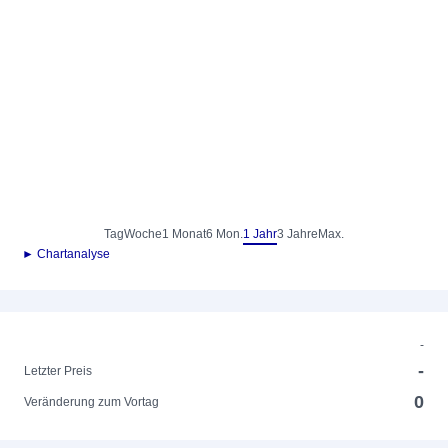
Tag
Woche
1 Monat
6 Mon.
1 Jahr
3 Jahre
Max.
► Chartanalyse
-
-
Letzter Preis
0
Veränderung zum Vortag