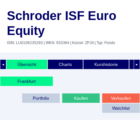
Schroder ISF Euro
Equity
ISIN: LU0106235293
| WKN: 933364
| Kürzel: ZPJA
| Typ: Fonds
Übersicht
Charts
Kurshistorie
◄
►
Frankfurt
Portfolio
Kaufen
Verkaufen
Watchlist