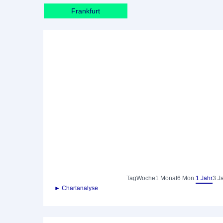
Frankfurt
Tag
Woche
1 Monat
6 Mon.
1 Jahr
3 J
► Chartanalyse