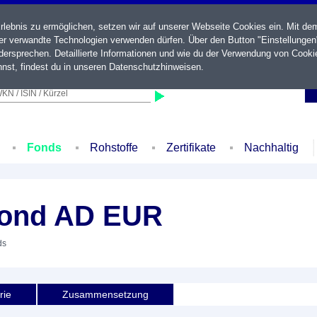
ebnis zu ermöglichen, setzen wir auf unserer Webseite Cookies ein. Mit de
der verwandte Technologien verwenden dürfen. Über den Button "Einstellungen
ersprechen. Detaillierte Informationen und wie du der Verwendung von Cooki
nst, findest du in unseren
Datenschutzhinweisen
.
KN / ISIN / Kürzel
Fonds
Rohstoffe
Zertifikate
Nachhaltig
Bond AD EUR
ds
rie
Zusammensetzung