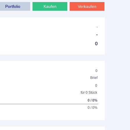
Portfolio
Kaufen
Verkaufen
-
-
0
0
Brief
0
für 0 Stück
0 / 0%
0 / 0%