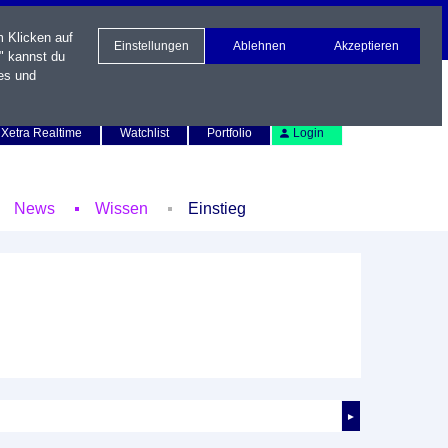
m Klicken auf
Einstellungen
Ablehnen
Akzeptieren
" kannst du
es und
Newsletter
Kontakt
English
Xetra Realtime
Watchlist
Portfolio
Login
News
Wissen
Einstieg
►