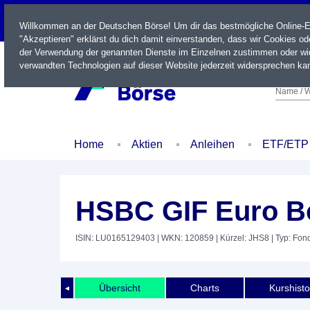
LIVE
Willkommen an der Deutschen Börse! Um dir das bestmögliche Online-Erl
"Akzeptieren" erklärst du dich damit einverstanden, dass wir Cookies o
der Verwendung der genannten Dienste im Einzelnen zustimmen oder wid
verwandten Technologien auf dieser Website jederzeit widersprechen kan
Name / W
Home
Aktien
Anleihen
ETF/ETP
HSBC GIF Euro 
ISIN: LU0165129403
| WKN: 120859
| Kürzel: JHS8
| Typ: Fon
Übersicht
Charts
Kurshisto
◄