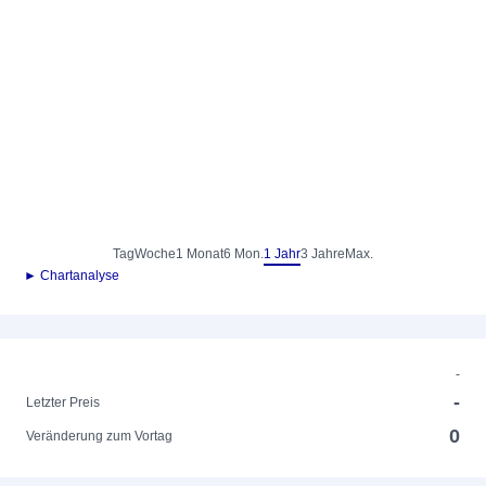
Tag
Woche
1 Monat
6 Mon.
1 Jahr
3 Jahre
Max.
► Chartanalyse
-
-
Letzter Preis
0
Veränderung zum Vortag