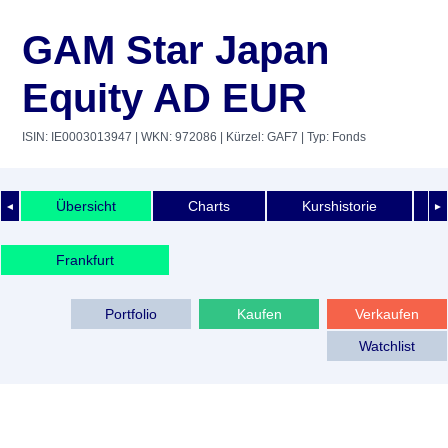
GAM Star Japan
Equity AD EUR
ISIN: IE0003013947
| WKN: 972086
| Kürzel: GAF7
| Typ: Fonds
Übersicht
Charts
Kurshistorie
◄
►
Frankfurt
Portfolio
Kaufen
Verkaufen
Watchlist