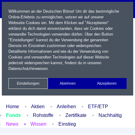
Willkommen an der Deutschen Börse! Um dir das bestmögliche
Online-Erlebnis zu ermöglichen, setzen wir auf unserer
Webseite Cookies ein. Mit dem Klicken auf "Akzeptieren"
erklärst du dich damit einverstanden, dass wir Cookies oder
verwandte Technologien verwenden dürfen. Über den Button
"Einstellungen" kannst du der Verwendung der genannten
Dienste im Einzelnen zustimmen oder widersprechen.
Detaillierte Informationen und wie du der Verwendung von
Cookies und verwandten Technologien auf dieser Website
Name / WKN / ISIN / Kürzel
jederzeit widersprechen kannst, findest du in unseren
Datenschutzhinweisen
.
Newsletter
Kontakt
English
Einstellungen
Ablehnen
Akzeptieren
Xetra Realtime
Watchlist
Portfolio
Login
Home
Aktien
Anleihen
ETF/ETP
Fonds
Rohstoffe
Zertifikate
Nachhaltig
News
Wissen
Einstieg