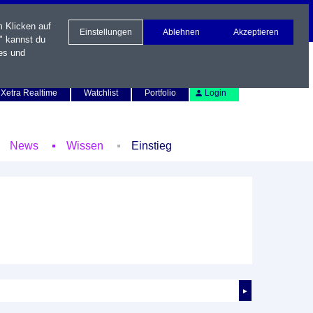
m Klicken auf
Einstellungen
Ablehnen
Akzeptieren
" kannst du
es und
Newsletter
Kontakt
English
Xetra Realtime
Watchlist
Portfolio
Login
News
Wissen
Einstieg
►