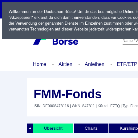
LIVE
Willkommen an der Deutschen Börse! Um dir das bestmögliche Online-Erl
"Akzeptieren" erklärst du dich damit einverstanden, dass wir Cookies o
der Verwendung der genannten Dienste im Einzelnen zustimmen oder wid
verwandten Technologien auf dieser Website jederzeit widersprechen kan
Name / W
Home
Aktien
Anleihen
ETF/ETP
FMM-Fonds
ISIN: DE0008478116
| WKN: 847811
| Kürzel: EZTQ
| Typ: Fon
Übersicht
Charts
Kurshisto
◄