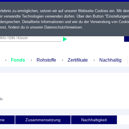
ebnis zu ermöglichen, setzen wir auf unserer Webseite Cookies ein. Mit de
der verwandte Technologien verwenden dürfen. Über den Button "Einstellungen
ersprechen. Detaillierte Informationen und wie du der Verwendung von Cooki
nst, findest du in unseren
Datenschutzhinweisen
.
KN / ISIN / Kürzel
Fonds
Rohstoffe
Zertifikate
Nachhaltig
ds
rie
Zusammensetzung
Nachhaltigkeit