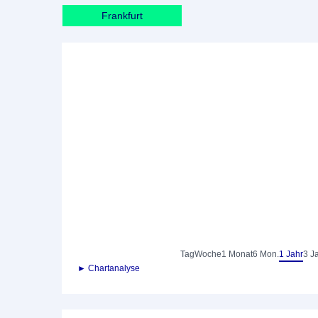
Frankfurt
Tag
Woche
1 Monat
6 Mon.
1 Jahr
3 J
► Chartanalyse