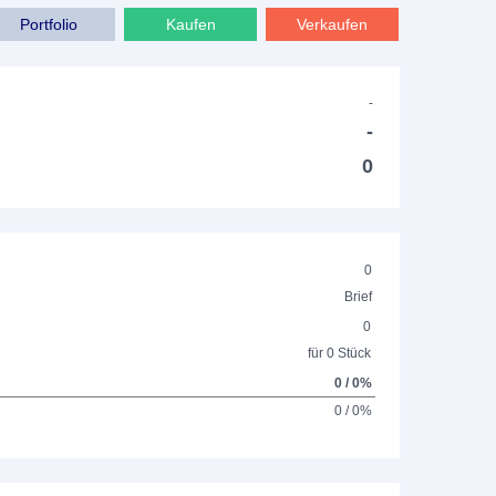
Portfolio
Kaufen
Verkaufen
-
-
0
0
Brief
0
für 0 Stück
0 / 0%
0 / 0%