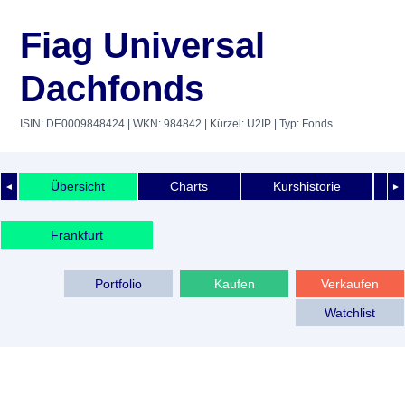
Fiag Universal
Dachfonds
ISIN: DE0009848424
| WKN: 984842
| Kürzel: U2IP
| Typ: Fonds
Übersicht
Charts
Kurshistorie
◄
►
Frankfurt
Portfolio
Kaufen
Verkaufen
Watchlist