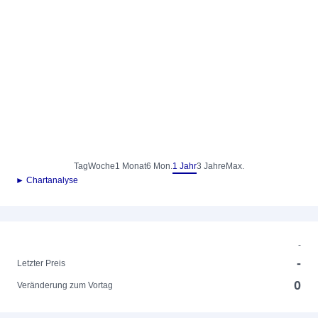
Tag
Woche
1 Monat
6 Mon.
1 Jahr
3 Jahre
Max.
► Chartanalyse
-
-
Letzter Preis
0
Veränderung zum Vortag