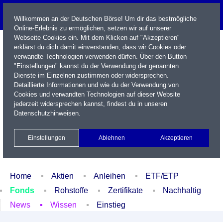
Willkommen an der Deutschen Börse! Um dir das bestmögliche
Online-Erlebnis zu ermöglichen, setzen wir auf unserer
Webseite Cookies ein. Mit dem Klicken auf "Akzeptieren"
erklärst du dich damit einverstanden, dass wir Cookies oder
verwandte Technologien verwenden dürfen. Über den Button
"Einstellungen" kannst du der Verwendung der genannten
Dienste im Einzelnen zustimmen oder widersprechen.
Detaillierte Informationen und wie du der Verwendung von
Cookies und verwandten Technologien auf dieser Website
Name / WKN / ISIN / Kürzel
jederzeit widersprechen kannst, findest du in unseren
Datenschutzhinweisen
.
Newsletter
Kontakt
English
Einstellungen
Ablehnen
Akzeptieren
Xetra Realtime
Watchlist
Portfolio
Login
Home
Aktien
Anleihen
ETF/ETP
Fonds
Rohstoffe
Zertifikate
Nachhaltig
News
Wissen
Einstieg