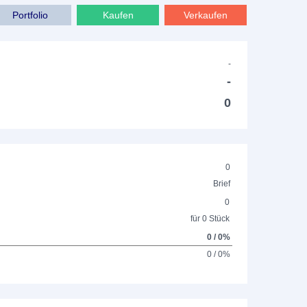
Portfolio
Kaufen
Verkaufen
-
-
0
0
Brief
0
für 0 Stück
0 / 0%
0 / 0%