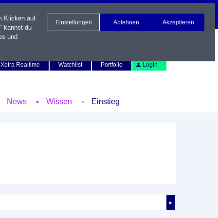
m Klicken auf
Einstellungen
Ablehnen
Akzeptieren
" kannst du
es und
Newsletter
Kontakt
English
Xetra Realtime
Watchlist
Portfolio
Login
News
Wissen
Einstieg
►