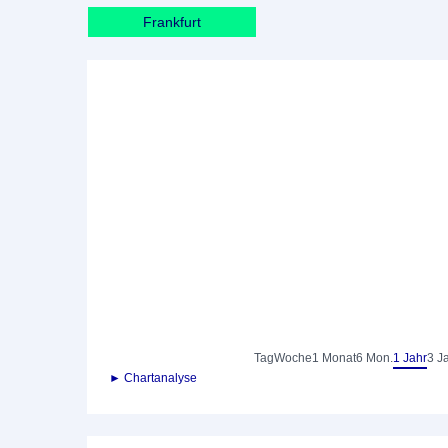
Frankfurt
Tag
Woche
1 Monat
6 Mon.
1 Jahr
3 J
► Chartanalyse