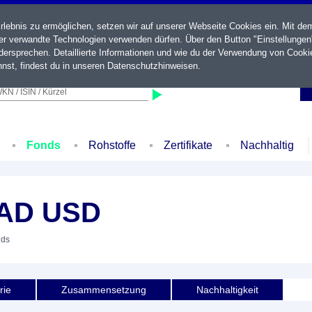
ebnis zu ermöglichen, setzen wir auf unserer Webseite Cookies ein. Mit de
der verwandte Technologien verwenden dürfen. Über den Button "Einstellungen
ersprechen. Detaillierte Informationen und wie du der Verwendung von Cooki
nst, findest du in unseren
Datenschutzhinweisen
.
KN / ISIN / Kürzel
Fonds
Rohstoffe
Zertifikate
Nachhaltig
 AD USD
nds
rie
Zusammensetzung
Nachhaltigkeit