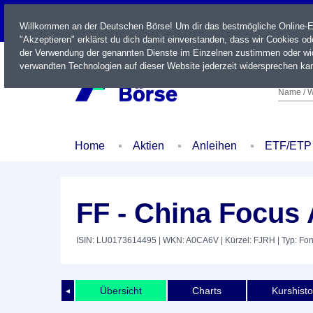
LIVE
Willkommen an der Deutschen Börse! Um dir das bestmögliche Online-Erl
"Akzeptieren" erklärst du dich damit einverstanden, dass wir Cookies o
der Verwendung der genannten Dienste im Einzelnen zustimmen oder wid
verwandten Technologien auf dieser Website jederzeit widersprechen kan
Name / W
Home
Aktien
Anleihen
ETF/ETP
FF - China Focus
ISIN: LU0173614495
| WKN: A0CA6V
| Kürzel: FJRH
| Typ: Fo
Übersicht
Charts
Kurshisto
◄