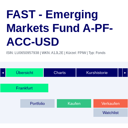
FAST - Emerging
Markets Fund A-PF-
ACC-USD
ISIN: LU0650957938
| WKN: A1JL2E
| Kürzel: FPIW
| Typ: Fonds
Übersicht
Charts
Kurshistorie
◄
►
Frankfurt
Portfolio
Kaufen
Verkaufen
Watchlist