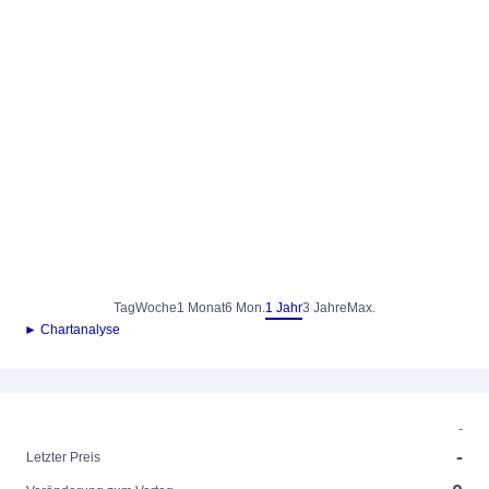
Tag
Woche
1 Monat
6 Mon.
1 Jahr
3 Jahre
Max.
► Chartanalyse
-
-
Letzter Preis