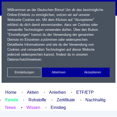
Willkommen an der Deutschen Börse! Um dir das bestmögliche
Online-Erlebnis zu ermöglichen, setzen wir auf unserer
Webseite Cookies ein. Mit dem Klicken auf "Akzeptieren"
erklärst du dich damit einverstanden, dass wir Cookies oder
verwandte Technologien verwenden dürfen. Über den Button
"Einstellungen" kannst du der Verwendung der genannten
Dienste im Einzelnen zustimmen oder widersprechen.
Detaillierte Informationen und wie du der Verwendung von
Cookies und verwandten Technologien auf dieser Website
Name / WKN / ISIN / Kürzel
jederzeit widersprechen kannst, findest du in unseren
Datenschutzhinweisen
.
Newsletter
Kontakt
English
Einstellungen
Ablehnen
Akzeptieren
Xetra Realtime
Watchlist
Portfolio
Login
Home
Aktien
Anleihen
ETF/ETP
Fonds
Rohstoffe
Zertifikate
Nachhaltig
News
Wissen
Einstieg