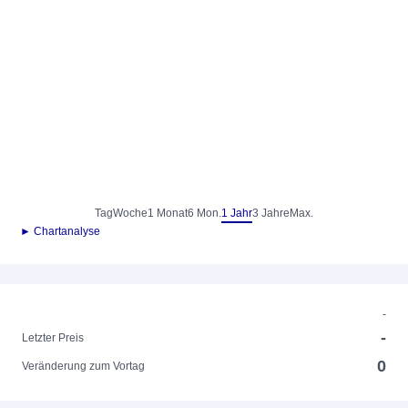
Tag
Woche
1 Monat
6 Mon.
1 Jahr
3 Jahre
Max.
► Chartanalyse
-
-
Letzter Preis
0
Veränderung zum Vortag