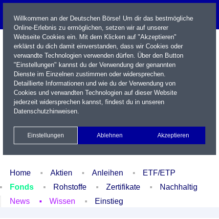
Willkommen an der Deutschen Börse! Um dir das bestmögliche
Online-Erlebnis zu ermöglichen, setzen wir auf unserer
Webseite Cookies ein. Mit dem Klicken auf "Akzeptieren"
erklärst du dich damit einverstanden, dass wir Cookies oder
verwandte Technologien verwenden dürfen. Über den Button
"Einstellungen" kannst du der Verwendung der genannten
Dienste im Einzelnen zustimmen oder widersprechen.
Detaillierte Informationen und wie du der Verwendung von
Cookies und verwandten Technologien auf dieser Website
Name / WKN / ISIN / Kürzel
jederzeit widersprechen kannst, findest du in unseren
Datenschutzhinweisen
.
Newsletter
Kontakt
English
Einstellungen
Ablehnen
Akzeptieren
Xetra Realtime
Watchlist
Portfolio
Login
Home
Aktien
Anleihen
ETF/ETP
Fonds
Rohstoffe
Zertifikate
Nachhaltig
News
Wissen
Einstieg