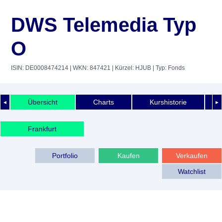
DWS Telemedia Typ
O
ISIN: DE0008474214
| WKN: 847421
| Kürzel: HJUB
| Typ: Fonds
Übersicht
Charts
Kurshistorie
◄
►
Frankfurt
Portfolio
Kaufen
Verkaufen
Watchlist