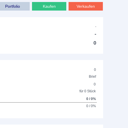
Portfolio
Kaufen
Verkaufen
-
-
0
0
Brief
0
für 0 Stück
0 / 0%
0 / 0%