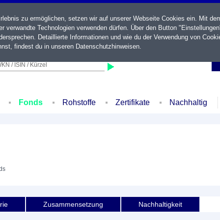
ebnis zu ermöglichen, setzen wir auf unserer Webseite Cookies ein. Mit de
der verwandte Technologien verwenden dürfen. Über den Button "Einstellungen
ersprechen. Detaillierte Informationen und wie du der Verwendung von Cooki
nst, findest du in unseren
Datenschutzhinweisen
.
KN / ISIN / Kürzel
Fonds
Rohstoffe
Zertifikate
Nachhaltig
ds
rie
Zusammensetzung
Nachhaltigkeit