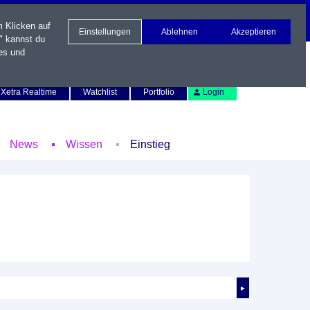
m Klicken auf
Einstellungen
Ablehnen
Akzeptieren
" kannst du
es und
Newsletter
Kontakt
English
Xetra Realtime
Watchlist
Portfolio
Login
News
Wissen
Einstieg
►