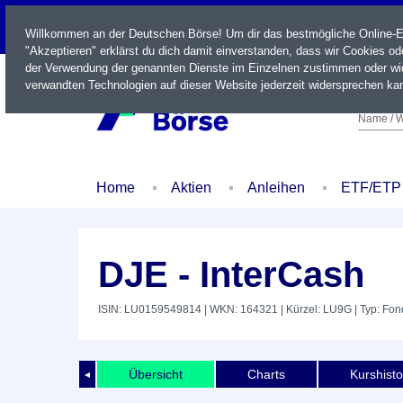
LIVE
Willkommen an der Deutschen Börse! Um dir das bestmögliche Online-Erl
"Akzeptieren" erklärst du dich damit einverstanden, dass wir Cookies o
der Verwendung der genannten Dienste im Einzelnen zustimmen oder wid
verwandten Technologien auf dieser Website jederzeit widersprechen kan
Name / W
Home
Aktien
Anleihen
ETF/ETP
DJE - InterCash
ISIN: LU0159549814
| WKN: 164321
| Kürzel: LU9G
| Typ: Fon
Übersicht
Charts
Kurshisto
◄