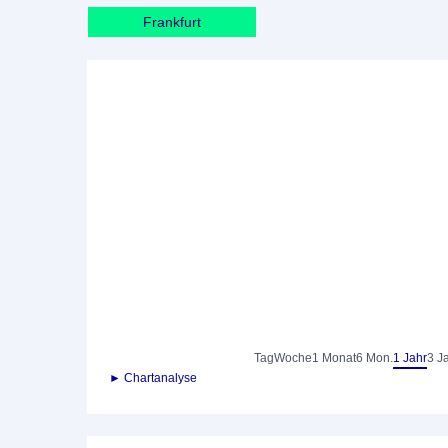
Frankfurt
Tag
Woche
1 Monat
6 Mon.
1 Jahr
3 J
► Chartanalyse