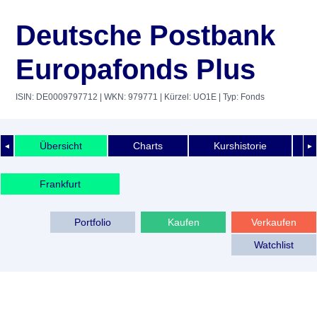
Deutsche Postbank
Europafonds Plus
ISIN: DE0009797712
| WKN: 979771
| Kürzel: UO1E
| Typ: Fonds
Übersicht
Charts
Kurshistorie
◄
►
Frankfurt
Portfolio
Kaufen
Verkaufen
Watchlist