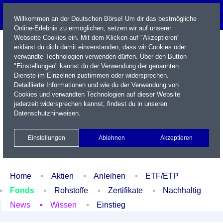
Willkommen an der Deutschen Börse! Um dir das bestmögliche
Online-Erlebnis zu ermöglichen, setzen wir auf unserer
Webseite Cookies ein. Mit dem Klicken auf "Akzeptieren"
erklärst du dich damit einverstanden, dass wir Cookies oder
verwandte Technologien verwenden dürfen. Über den Button
"Einstellungen" kannst du der Verwendung der genannten
Dienste im Einzelnen zustimmen oder widersprechen.
Detaillierte Informationen und wie du der Verwendung von
Cookies und verwandten Technologien auf dieser Website
Name / WKN / ISIN / Kürzel
jederzeit widersprechen kannst, findest du in unseren
Datenschutzhinweisen
.
Newsletter
Kontakt
English
Einstellungen
Ablehnen
Akzeptieren
Xetra Realtime
Watchlist
Portfolio
Login
Home
Aktien
Anleihen
ETF/ETP
Fonds
Rohstoffe
Zertifikate
Nachhaltig
News
Wissen
Einstieg