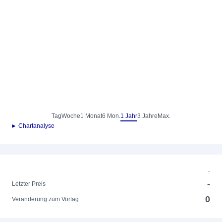
Tag
Woche
1 Monat
6 Mon.
1 Jahr
3 Jahre
Max.
► Chartanalyse
-
-
Letzter Preis
0
Veränderung zum Vortag