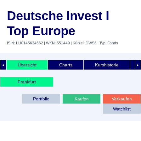
Deutsche Invest I
Top Europe
ISIN: LU0145634662
| WKN: 551449
| Kürzel: DWS6
| Typ: Fonds
Übersicht
Charts
Kurshistorie
◄
►
Frankfurt
Portfolio
Kaufen
Verkaufen
Watchlist