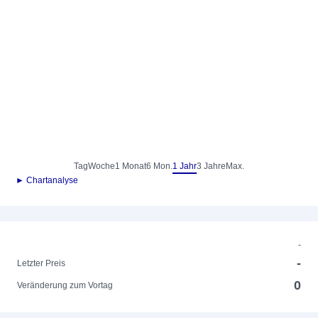
Tag
Woche
1 Monat
6 Mon.
1 Jahr
3 Jahre
Max.
► Chartanalyse
-
-
Letzter Preis
0
Veränderung zum Vortag