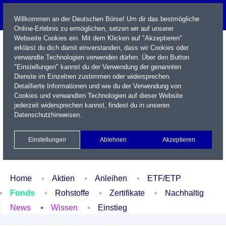
Willkommen an der Deutschen Börse! Um dir das bestmögliche
Online-Erlebnis zu ermöglichen, setzen wir auf unserer
Webseite Cookies ein. Mit dem Klicken auf "Akzeptieren"
erklärst du dich damit einverstanden, dass wir Cookies oder
verwandte Technologien verwenden dürfen. Über den Button
"Einstellungen" kannst du der Verwendung der genannten
Dienste im Einzelnen zustimmen oder widersprechen.
Detaillierte Informationen und wie du der Verwendung von
Cookies und verwandten Technologien auf dieser Website
Name / WKN / ISIN / Kürzel
jederzeit widersprechen kannst, findest du in unseren
Datenschutzhinweisen
.
Newsletter
Kontakt
English
Einstellungen
Ablehnen
Akzeptieren
Xetra Realtime
Watchlist
Portfolio
Login
Home
Aktien
Anleihen
ETF/ETP
Fonds
Rohstoffe
Zertifikate
Nachhaltig
News
Wissen
Einstieg