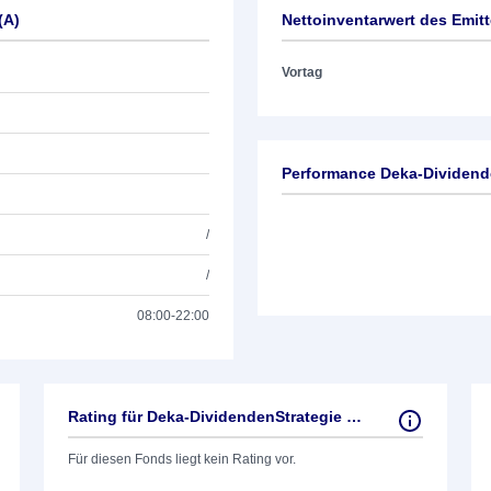
(A)
Nettoinventarwert des Emit
Vortag
Performance Deka-Dividende
/
/
08:00-22:00
Rating für Deka-DividendenStrategie CF (A)
Für diesen Fonds liegt kein Rating vor.