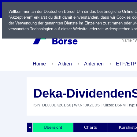
LIVE
Willkommen an der Deutschen Börse! Um dir das bestmögliche Online-Erl
"Akzeptieren" erklärst du dich damit einverstanden, dass wir Cookies o
der Verwendung der genannten Dienste im Einzelnen zustimmen oder wid
verwandten Technologien auf dieser Website jederzeit widersprechen kan
Name / W
Home
Aktien
Anleihen
ETF/ETP
Deka-DividendenS
ISIN: DE000DK2CDS0
| WKN: DK2CDS
| Kürzel: D6RM
| Typ:
Übersicht
Charts
Kurshisto
◄