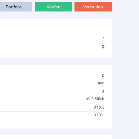
Portfolio
Kaufen
Verkaufen
-
-
0
0
Brief
0
für 0 Stück
0 / 0%
0 / 0%