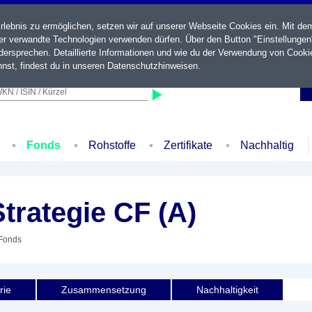
ebnis zu ermöglichen, setzen wir auf unserer Webseite Cookies ein. Mit de
der verwandte Technologien verwenden dürfen. Über den Button "Einstellungen
ersprechen. Detaillierte Informationen und wie du der Verwendung von Cooki
nst, findest du in unseren
Datenschutzhinweisen
.
KN / ISIN / Kürzel
Fonds
Rohstoffe
Zertifikate
Nachhaltig
trategie CF (A)
 Fonds
rie
Zusammensetzung
Nachhaltigkeit