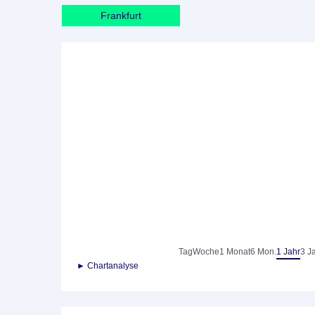
Frankfurt
Tag
Woche
1 Monat
6 Mon.
1 Jahr
3 J
► Chartanalyse