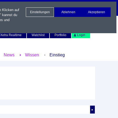
m Klicken auf
Einstellungen
Ablehnen
Akzeptieren
" kannst du
es und
Newsletter
Kontakt
English
Xetra Realtime
Watchlist
Portfolio
Login
News
Wissen
Einstieg
►