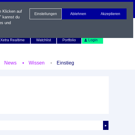
m Klicken auf
Einstellungen
Ablehnen
Akzeptieren
" kannst du
es und
Newsletter
Kontakt
English
Xetra Realtime
Watchlist
Portfolio
Login
News
Wissen
Einstieg
►