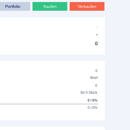
Portfolio
Kaufen
Verkaufen
-
-
0
0
Brief
0
für 0 Stück
0 / 0%
0 / 0%