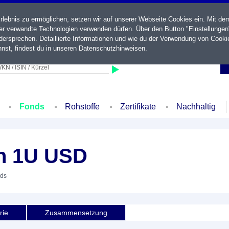
ebnis zu ermöglichen, setzen wir auf unserer Webseite Cookies ein. Mit de
der verwandte Technologien verwenden dürfen. Über den Button "Einstellungen
ersprechen. Detaillierte Informationen und wie du der Verwendung von Cooki
nst, findest du in unseren
Datenschutzhinweisen
.
KN / ISIN / Kürzel
Fonds
Rohstoffe
Zertifikate
Nachhaltig
an 1U USD
nds
rie
Zusammensetzung