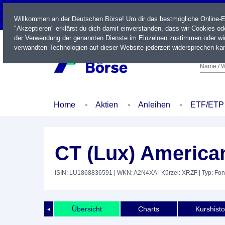
LIVE
Willkommen an der Deutschen Börse! Um dir das bestmögliche Online-Erl
"Akzeptieren" erklärst du dich damit einverstanden, dass wir Cookies o
der Verwendung der genannten Dienste im Einzelnen zustimmen oder wid
verwandten Technologien auf dieser Website jederzeit widersprechen kan
Name / W
Home
Aktien
Anleihen
ETF/ETP
CT (Lux) Americ
ISIN: LU1868836591
| WKN: A2N4XA
| Kürzel: XRZF
| Typ: Fo
Übersicht
Charts
Kurshisto
◄