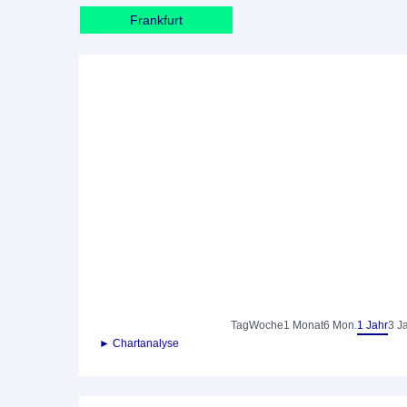
Frankfurt
Tag
Woche
1 Monat
6 Mon.
1 Jahr
3 J
► Chartanalyse